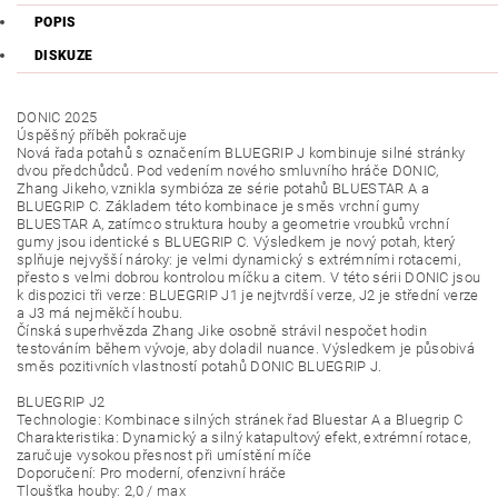
POPIS
DISKUZE
DONIC 2025
Úspěšný příběh pokračuje
Nová řada potahů s označením BLUEGRIP J kombinuje silné stránky
dvou předchůdců. Pod vedením nového smluvního hráče DONIC,
Zhang Jikeho, vznikla symbióza ze série potahů BLUESTAR A a
BLUEGRIP C. Základem této kombinace je směs vrchní gumy
BLUESTAR A, zatímco struktura houby a geometrie vroubků vrchní
gumy jsou identické s BLUEGRIP C. Výsledkem je nový potah, který
splňuje nejvyšší nároky: je velmi dynamický s extrémními rotacemi,
přesto s velmi dobrou kontrolou míčku a citem. V této sérii DONIC jsou
k dispozici tři verze: BLUEGRIP J1 je nejtvrdší verze, J2 je střední verze
a J3 má nejměkčí houbu.
Čínská superhvězda Zhang Jike osobně strávil nespočet hodin
testováním během vývoje, aby doladil nuance. Výsledkem je působivá
směs pozitivních vlastností potahů DONIC BLUEGRIP J.
BLUEGRIP J2
Technologie: Kombinace silných stránek řad Bluestar A a Bluegrip C
Charakteristika: Dynamický a silný katapultový efekt, extrémní rotace,
zaručuje vysokou přesnost při umístění míče
Doporučení: Pro moderní, ofenzivní hráče
Tloušťka houby: 2,0 / max