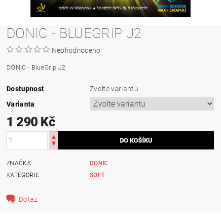
DONIC - BLUEGRIP J2
Neohodnoceno
DONIC - BlueGrip J2.
Dostupnost
Zvolte variantu
Varianta
1 290 Kč
ZNAČKA
DONIC
KATEGORIE
SOFT
Dotaz