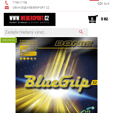
775911758
CZK
EUR
OBCHOD@WEBERSPORT.CZ
0
0 Kč
NOVINKA