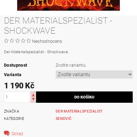
DER MATERIALSPEZIALIST -
SHOCKWAVE
Neohodnoceno
Der Materialspezialist - Shockwave.
Dostupnost
Zvolte variantu
Varianta
1 190 Kč
ZNAČKA
DER MATERIALSPEZIALIST
KATEGORIE
SENDVIČ
Dotaz