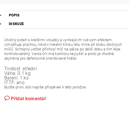
POPIS
DISKUZE
Útočný potah s kratšími vroubky a vynikajícím rušivým efektem.
Umožňuje plochou, nikoliv lineární křivku letu míče při bloku útočných
míčů. Schopný udržet příchozí míč na pálce po delší dobu a tím lépe
kontrolovatelný. Verze OX má kontrolu nejvyšší a proto je vhodná
zejména pro defenzivně orientované hráče.
Tvrdost:
střední
Váha:
0.1 kg
Balení:
1 ks
ITTF:
ano
Buďte první, kdo napíše příspěvek k této položce.
Přidat komentář