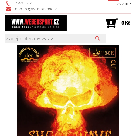
775911758
CZK
EUR
OBCHOD@WEBERSPORT.CZ
0
0 Kč