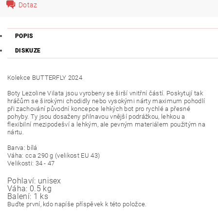
Dotaz
POPIS
DISKUZE
Kolekce BUTTERFLY 2024
Boty Lezoline Vilata jsou vyrobeny se širší vnitřní částí. Poskytují tak
hráčům se širokými chodidly nebo vysokými nárty maximum pohodlí
při zachování původní koncepce lehkých bot pro rychlé a přesné
pohyby. Ty jsou dosaženy přilnavou vnější podrážkou, lehkou a
flexibilní mezipodešví a lehkým, ale pevným materiálem použitým na
nártu.
Barva: bílá
Váha: cca 290 g (velikost EU 43)
Velikosti: 34 - 47
Pohlaví:
unisex
Váha:
0.5 kg
Balení:
1 ks
Buďte první, kdo napíše příspěvek k této položce.