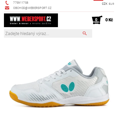
775911758
CZK
EUR
OBCHOD@WEBERSPORT.CZ
0
0 Kč