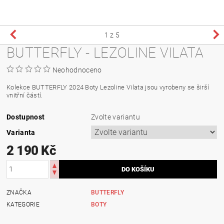
1
z 5
BUTTERFLY - LEZOLINE VILATA
Neohodnoceno
Kolekce BUTTERFLY 2024 Boty Lezoline Vilata jsou vyrobeny se širší
vnitřní částí.
Dostupnost
Zvolte variantu
Varianta
2 190 Kč
ZNAČKA
BUTTERFLY
KATEGORIE
BOTY