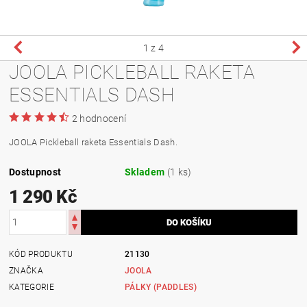
1
z 4
JOOLA PICKLEBALL RAKETA
ESSENTIALS DASH
2 hodnocení
JOOLA Pickleball raketa Essentials Dash.
Dostupnost
Skladem
(1 ks)
1 290 Kč
KÓD PRODUKTU
21130
ZNAČKA
JOOLA
KATEGORIE
PÁLKY (PADDLES)