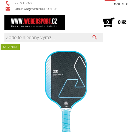
775911758
CZK
EUR
OBCHOD@WEBERSPORT.CZ
0
0 Kč
NOVINKA