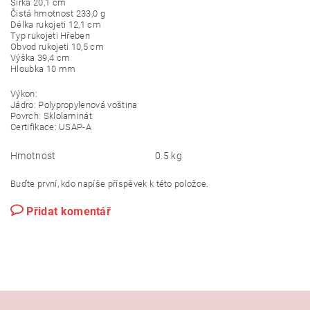
Šířka 20,1 cm
Čistá hmotnost 233,0 g
Délka rukojeti 12,1 cm
Typ rukojeti Hřeben
Obvod rukojeti 10,5 cm
Výška 39,4 cm
Hloubka 10 mm
Výkon:
Jádro: Polypropylenová voština
Povrch: Sklolaminát
Certifikace: USAP-A
Hmotnost
0.5 kg
Buďte první, kdo napíše příspěvek k této položce.
Přidat komentář