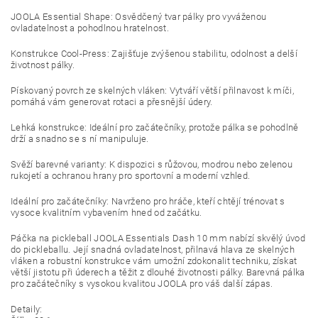
JOOLA Essential Shape: Osvědčený tvar pálky pro vyváženou
ovladatelnost a pohodlnou hratelnost.
Konstrukce Cool-Press: Zajišťuje zvýšenou stabilitu, odolnost a delší
životnost pálky.
Pískovaný povrch ze skelných vláken: Vytváří větší přilnavost k míči,
pomáhá vám generovat rotaci a přesnější údery.
Lehká konstrukce: Ideální pro začátečníky, protože pálka se pohodlně
drží a snadno se s ní manipuluje.
Svěží barevné varianty: K dispozici s růžovou, modrou nebo zelenou
rukojetí a ochranou hrany pro sportovní a moderní vzhled.
Ideální pro začátečníky: Navrženo pro hráče, kteří chtějí trénovat s
vysoce kvalitním vybavením hned od začátku.
Páčka na pickleball JOOLA Essentials Dash 10 mm nabízí skvělý úvod
do pickleballu. Její snadná ovladatelnost, přilnavá hlava ze skelných
vláken a robustní konstrukce vám umožní zdokonalit techniku, získat
větší jistotu při úderech a těžit z dlouhé životnosti pálky. Barevná pálka
pro začátečníky s vysokou kvalitou JOOLA pro váš další zápas.
Detaily: