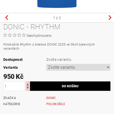
1
z 2
DONIC - RHYTHM
Neohodnoceno
Polokošile Rhythm z kolekce DONIC 2025 ve třech barevných
variantách.
Dostupnost
Zvolte variantu
Varianta
950 Kč
ZNAČKA
DONIC
KATEGORIE
POLOKOŠILE