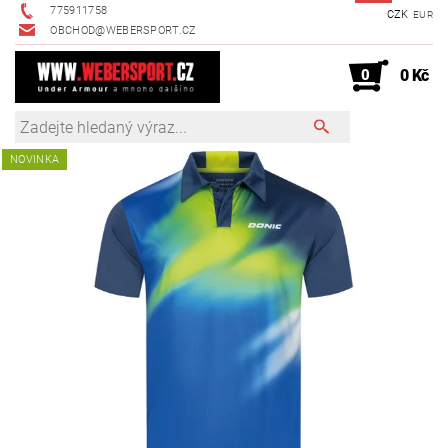
775911758
CZK
EUR
OBCHOD@WEBERSPORT.CZ
0
0 Kč
NOVINKA