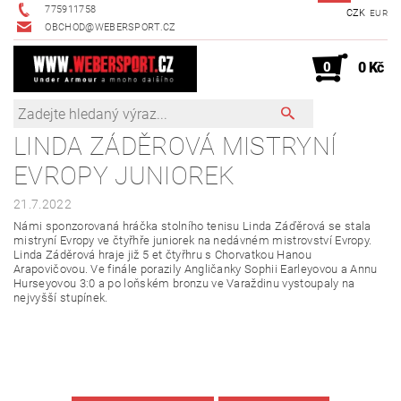
775911758
CZK
EUR
OBCHOD@WEBERSPORT.CZ
0
0 Kč
LINDA ZÁDĚROVÁ MISTRYNÍ
EVROPY JUNIOREK
21.7.2022
Námi sponzorovaná hráčka stolního tenisu Linda Záďěrová se stala
mistryní Evropy ve čtyřhře juniorek na nedávném mistrovství Evropy.
Linda Záděrová hraje již 5 et čtyřhru s Chorvatkou Hanou
Arapovičovou. Ve finále porazily
Angličanky Sophii Earleyovou a Annu
Hurseyovou 3:0 a po loňském bronzu ve Varaždinu vystoupaly na
nejvyšší stupínek.