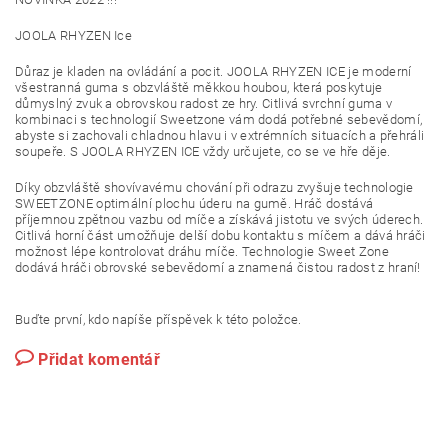
JOOLA RHYZEN Ice
Důraz je kladen na ovládání a pocit. JOOLA RHYZEN ICE je moderní
všestranná guma s obzvláště měkkou houbou, která poskytuje
důmyslný zvuk a obrovskou radost ze hry. Citlivá svrchní guma v
kombinaci s technologií Sweetzone vám dodá potřebné sebevědomí,
abyste si zachovali chladnou hlavu i v extrémních situacích a přehráli
soupeře. S JOOLA RHYZEN ICE vždy určujete, co se ve hře děje.
Díky obzvláště shovívavému chování při odrazu zvyšuje technologie
SWEETZONE optimální plochu úderu na gumě. Hráč dostává
příjemnou zpětnou vazbu od míče a získává jistotu ve svých úderech.
Citlivá horní část umožňuje delší dobu kontaktu s míčem a dává hráči
možnost lépe kontrolovat dráhu míče. Technologie Sweet Zone
dodává hráči obrovské sebevědomí a znamená čistou radost z hraní!
Buďte první, kdo napíše příspěvek k této položce.
Přidat komentář