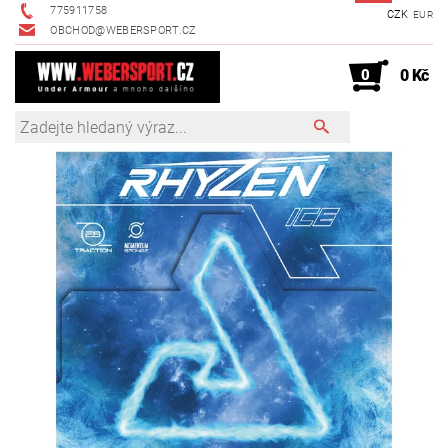
775911758
CZK
EUR
OBCHOD@WEBERSPORT.CZ
0
0 Kč