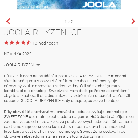
1
z 2
JOOLA RHYZEN ICE
10 hodnocení
NOVINKA 2022 !!!
JOOLA RHYZEN Ice
Důraz je kladen na ovládání a pocit. JOOLA RHYZEN ICE je moderní
všestranná guma s obzvláště měkkou houbou, která poskytuje
důmyslný zvuk a obrovskou radost ze hry. Citlivá svrchní guma v
kombinaci s technologií Sweetzone vám dodá potřebné sebevědomí,
abyste si zachovali chladnou hlavu i v extrémních situacích a přehráli
soupeře. S JOOLA RHYZEN ICE vždy určujete, co se ve hře děje.
Díky obzvláště shovívavému chování při odrazu zvyšuje technologie
SWEETZONE optimální plochu úderu na gumě. Hráč dostává příjemnou
zpětnou vazbu od míče a získává jistotu ve svých úderech. Citlivá horní
část umožňuje delší dobu kontaktu s míčem a dává hráči možnost
lépe kontrolovat dráhu míče. Technologie Sweet Zone dodává hráči
obrovské sebevědomí a znamená čistou radost z hraní!