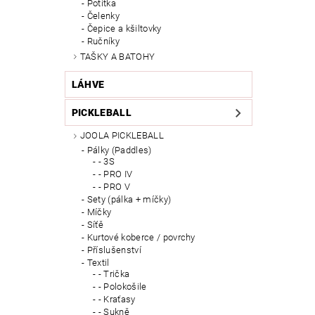
Potítka
Čelenky
Čepice a kšiltovky
Ručníky
TAŠKY A BATOHY
LÁHVE
PICKLEBALL
JOOLA PICKLEBALL
Pálky (Paddles)
- 3S
- PRO IV
- PRO V
Sety (pálka + míčky)
Míčky
Síťě
Kurtové koberce / povrchy
Příslušenství
Textil
- Trička
- Polokošile
- Kraťasy
- Sukně