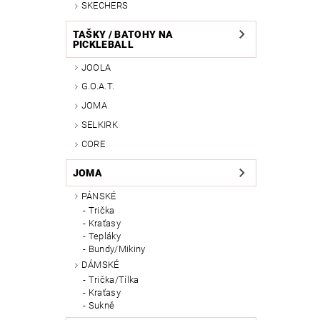
SKECHERS
TAŠKY / BATOHY NA
PICKLEBALL
JOOLA
G.O.A.T.
JOMA
SELKIRK
CORE
JOMA
PÁNSKÉ
Trička
Kraťasy
Tepláky
Bundy/Mikiny
DÁMSKÉ
Trička/Tílka
Kraťasy
Sukně