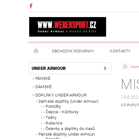
OBCHODNÍ PODMÍNKY
KONTAKTY
NAPIŠTE NÁM
MOJE OBJEDNÁVKA
Novi
UNDER ARMOUR
PÁNSKÉ
MI
DÁMSKÉ
DOPLŇKY UNDER ARMOUR
19.8.202
Dámské doplňky (Under Armour)
Už druhý t
- Ponožky
- Čepice / Kšiltovky
- Tašky
- Rukavice
- Čelenky a doplňky do vlasů
Pánské doplňky Under Armour)