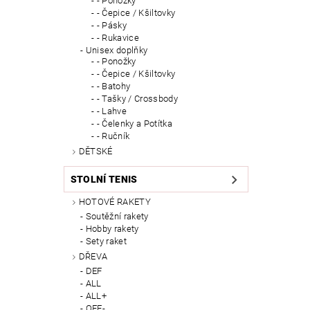
- Ponožky
- Čepice / Kšiltovky
- Pásky
- Rukavice
Unisex doplňky
- Ponožky
- Čepice / Kšiltovky
- Batohy
- Tašky / Crossbody
- Lahve
- Čelenky a Potítka
- Ručník
DĚTSKÉ
STOLNÍ TENIS
HOTOVÉ RAKETY
Soutěžní rakety
Hobby rakety
Sety raket
DŘEVA
DEF
ALL
ALL+
OFF-