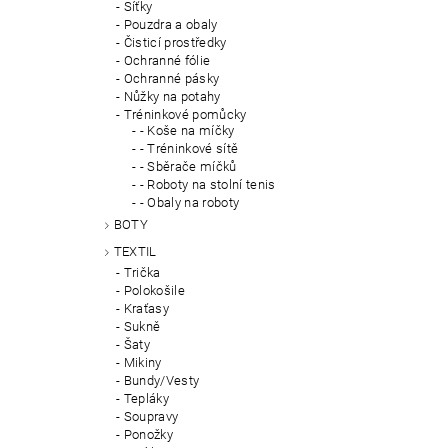
Síťky
Pouzdra a obaly
Čisticí prostředky
Ochranné fólie
Ochranné pásky
Nůžky na potahy
Tréninkové pomůcky
- Koše na míčky
- Tréninkové sítě
- Sběrače míčků
- Roboty na stolní tenis
- Obaly na roboty
BOTY
TEXTIL
Trička
Polokošile
Kraťasy
Sukně
Šaty
Mikiny
Bundy/Vesty
Tepláky
Soupravy
Ponožky