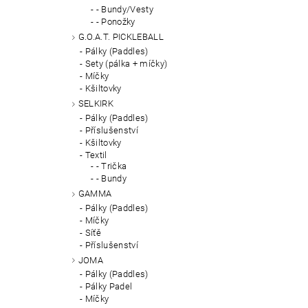
- Bundy/Vesty
- Ponožky
G.O.A.T. PICKLEBALL
Pálky (Paddles)
Sety (pálka + míčky)
Míčky
Kšiltovky
SELKIRK
Pálky (Paddles)
Příslušenství
Kšiltovky
Textil
- Trička
- Bundy
GAMMA
Pálky (Paddles)
Míčky
Síťě
Příslušenství
JOMA
Pálky (Paddles)
Pálky Padel
Míčky