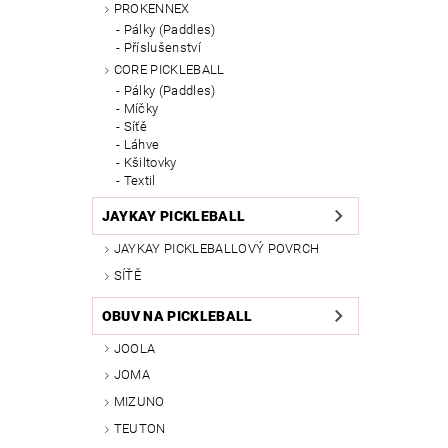
PROKENNEX
Pálky (Paddles)
Příslušenství
CORE PICKLEBALL
Pálky (Paddles)
Míčky
Síťě
Láhve
Kšiltovky
Textil
JAYKAY PICKLEBALL
JAYKAY PICKLEBALLOVÝ POVRCH
SÍŤĚ
OBUV NA PICKLEBALL
JOOLA
JOMA
MIZUNO
TEUTON