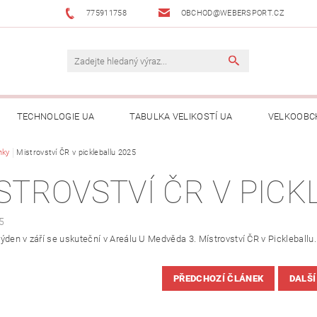
775911758
OBCHOD@WEBERSPORT.CZ
TECHNOLOGIE UA
TABULKA VELIKOSTÍ UA
VELKOOBC
nky
Mistrovství ČR v pickleballu 2025
STROVSTVÍ ČR V PICK
5
ýden v září se uskuteční v Areálu U Medvěda 3. Místrovství ČR v Pickleballu.
PŘEDCHOZÍ ČLÁNEK
DALŠÍ