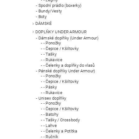
Spodní prádlo (boxerky)
Bundy/Vesty
Boty
DÁMSKÉ
DOPLŇKY UNDER ARMOUR
Dámské doplňky (Under Armour)
- Ponožky
- Čepice / Kšiltovky
- Tašky
- Rukavice
- Čelenky a doplňky do vlasů
Pánské doplňky Under Armour)
- Ponožky
- Čepice / Kšiltovky
- Pásky
- Rukavice
Unisex doplňky
- Ponožky
- Čepice / Kšiltovky
- Batohy
- Tašky / Crossbody
- Lahve
- Čelenky a Potítka
- Ručník