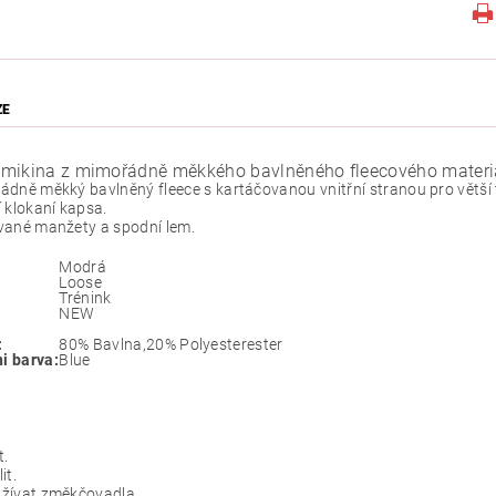
ZE
mikina z mimořádně měkkého bavlněného fleecového materiá
dně měkký bavlněný fleece s kartáčovanou vnitřní stranou pro větší 
 klokaní kapsa.
vané manžety a spodní lem.
Modrá
Loose
Trénink
NEW
:
80% Bavlna,20% Polyesterester
ni barva:
Blue
t.
it.
žívat změkčovadla.