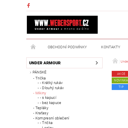
OBCHODNÍ PODMÍNKY
KONTAKTY
NAPIŠTE NÁM
MOJE OBJEDNÁVKA
Unde
UNDER ARMOUR
PÁNSKÉ
AKCE
Trička
NOVINK
- Krátký rukáv
TIP
- Dlouhý rukáv
Mikiny
- s kapucí
- bez kapuce
Tepláky
Kraťasy
Kompresní oblečení
- Trička
- Legíny