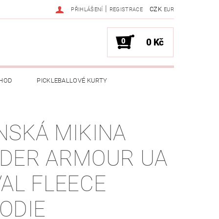
|
CZK
PŘIHLÁŠENÍ
REGISTRACE
EUR
0
0 Kč
HOD
PICKLEBALLOVÉ KURTY
NSKÁ MIKINA
DER ARMOUR UA
VAL FLEECE
ODIE