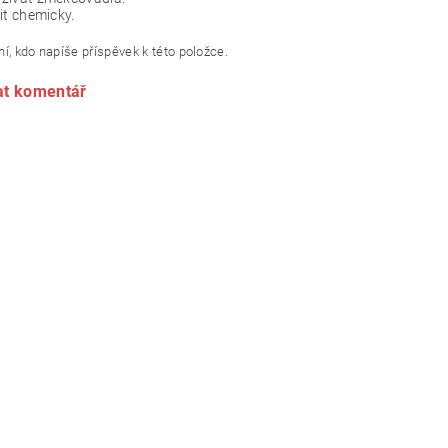
it chemicky.
í, kdo napíše příspěvek k této položce.
at komentář