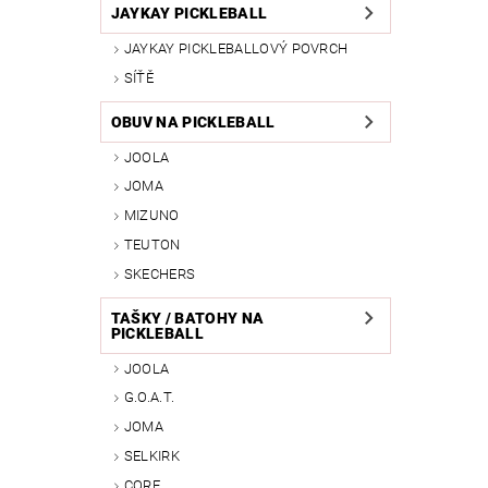
JAYKAY PICKLEBALL
JAYKAY PICKLEBALLOVÝ POVRCH
SÍŤĚ
OBUV NA PICKLEBALL
JOOLA
JOMA
MIZUNO
TEUTON
SKECHERS
TAŠKY / BATOHY NA
PICKLEBALL
JOOLA
G.O.A.T.
JOMA
SELKIRK
CORE