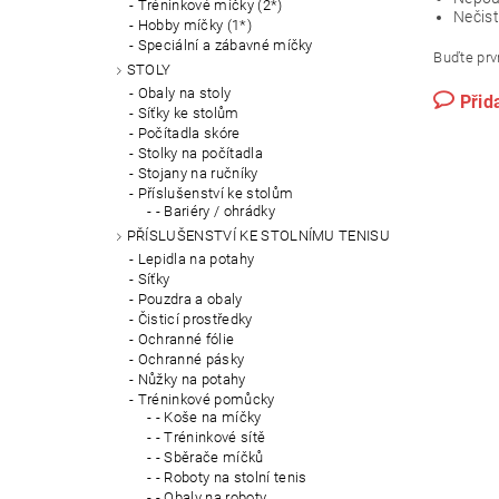
Tréninkové míčky (2*)
Nečist
Hobby míčky (1*)
Speciální a zábavné míčky
Buďte prvn
STOLY
Obaly na stoly
Přid
Síťky ke stolům
Počítadla skóre
Stolky na počítadla
Stojany na ručníky
Příslušenství ke stolům
- Bariéry / ohrádky
PŘÍSLUŠENSTVÍ KE STOLNÍMU TENISU
Lepidla na potahy
Síťky
Pouzdra a obaly
Čisticí prostředky
Ochranné fólie
Ochranné pásky
Nůžky na potahy
Tréninkové pomůcky
- Koše na míčky
- Tréninkové sítě
- Sběrače míčků
- Roboty na stolní tenis
- Obaly na roboty