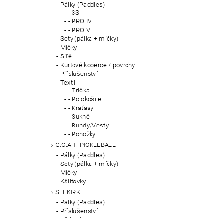
Pálky (Paddles)
- 3S
- PRO IV
- PRO V
Sety (pálka + míčky)
Míčky
Síťě
Kurtové koberce / povrchy
Příslušenství
Textil
- Trička
- Polokošile
- Kraťasy
- Sukně
- Bundy/Vesty
- Ponožky
G.O.A.T. PICKLEBALL
Pálky (Paddles)
Sety (pálka + míčky)
Míčky
Kšiltovky
SELKIRK
Pálky (Paddles)
Příslušenství