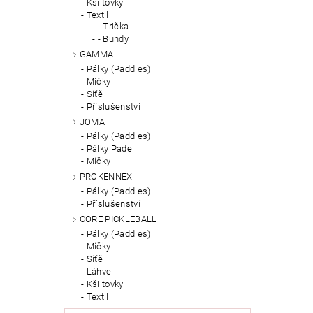
Kšiltovky
Textil
- Trička
- Bundy
GAMMA
Pálky (Paddles)
Míčky
Síťě
Příslušenství
JOMA
Pálky (Paddles)
Pálky Padel
Míčky
PROKENNEX
Pálky (Paddles)
Příslušenství
CORE PICKLEBALL
Pálky (Paddles)
Míčky
Síťě
Láhve
Kšiltovky
Textil