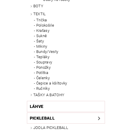
BOTY
TEXTIL
Trička
Polokošile
Kraťasy
Sukně
Šaty
Mikiny
Bundy/Vesty
Tepláky
Soupravy
Ponožky
Potítka
Čelenky
Čepice a kšiltovky
Ručníky
TAŠKY A BATOHY
LÁHVE
PICKLEBALL
JOOLA PICKLEBALL