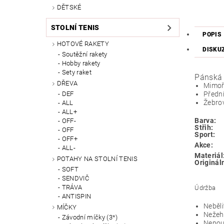
DĚTSKÉ
STOLNÍ TENIS
POPIS
HOTOVÉ RAKETY
DISKU
Soutěžní rakety
Hobby rakety
Sety raket
Pánská 
DŘEVA
Mimořá
DEF
Přední
Žebro
ALL
ALL+
Barva:
OFF-
Střih:
OFF
Sport:
OFF+
Akce:
ALL-
Materiál
POTAHY NA STOLNÍ TENIS
Originál
SOFT
SENDVIČ
TRÁVA
Údržba
ANTISPIN
Neběli
MÍČKY
Nežehl
Závodní míčky (3*)
Nepou