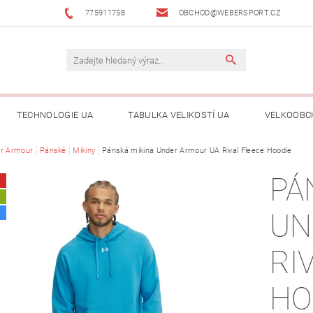
775911758
OBCHOD@WEBERSPORT.CZ
TECHNOLOGIE UA
TABULKA VELIKOSTÍ UA
VELKOOBC
r Armour
Pánské
Mikiny
Pánská mikina Under Armour UA Rival Fleece Hoodie
PÁ
A
UN
RI
HO