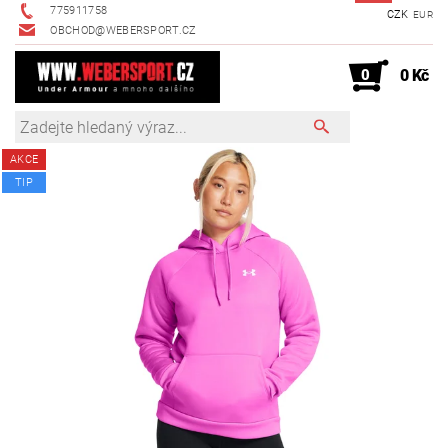
775911758
CZK
EUR
OBCHOD@WEBERSPORT.CZ
0
0 Kč
AKCE
TIP