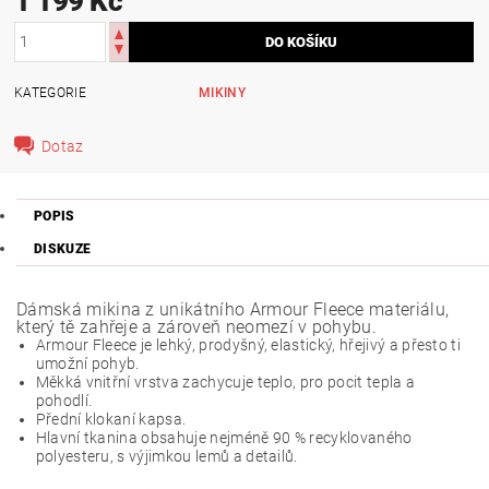
1 199 Kč
KATEGORIE
MIKINY
Dotaz
POPIS
DISKUZE
Dámská mikina z unikátního Armour Fleece materiálu,
který tě zahřeje a zároveň neomezí v pohybu.
Armour Fleece je lehký, prodyšný, elastický, hřejivý a přesto ti
umožní pohyb.
Měkká vnitřní vrstva zachycuje teplo, pro pocit tepla a
pohodlí.
Přední klokaní kapsa.
Hlavní tkanina obsahuje nejméně 90 % recyklovaného
polyesteru, s výjimkou lemů a detailů.