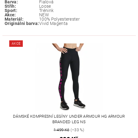
Barva:
Fialová
Střih:
Loose
Sport:
Trénink
Akce:
NEW
Materiál:
100% Polyesterester
Originálni barva:
Vivid Magenta
AKCE
DÁMSKÉ KOMPRESNÍ LEGÍNY UNDER ARMOUR HG ARMOUR
BRANDED LEG NS
1 499 Kč
(–33 %)