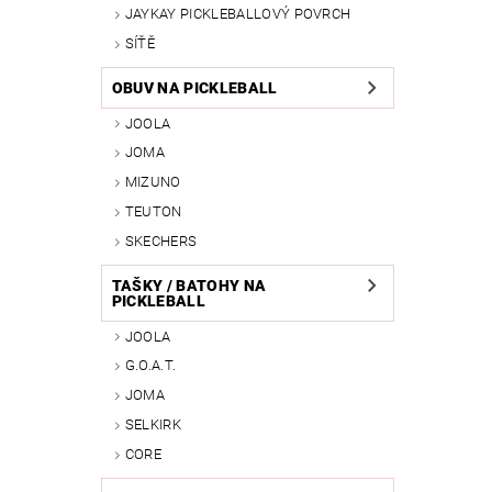
JAYKAY PICKLEBALLOVÝ POVRCH
SÍŤĚ
OBUV NA PICKLEBALL
JOOLA
JOMA
MIZUNO
TEUTON
SKECHERS
TAŠKY / BATOHY NA
PICKLEBALL
JOOLA
G.O.A.T.
JOMA
SELKIRK
CORE