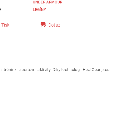
UNDER ARMOUR
E
LEGÍNY
Tisk
Dotaz
rénink i sportovní aktivity. Díky technologii HeatGear jsou