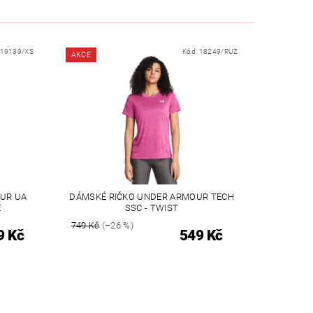
19139/XS
Kód:
18249/RUZ
AKCE
UR UA
DÁMSKÉ RIČKO UNDER ARMOUR TECH
E
SSC - TWIST
749 Kč
(–26 %)
9 Kč
549 Kč