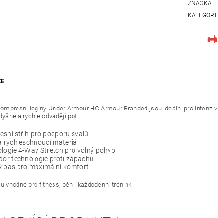
ZNAČKA
KATEGORI
ZE
mpresní legíny Under Armour HG Armour Branded jsou ideální pro intenzivní t
dyšné a rychle odvádějí pot.
sní střih pro podporu svalů
a rychleschnoucí materiál
logie 4-Way Stretch pro volný pohyb
dor technologie proti zápachu
ý pas pro maximální komfort
u vhodné pro fitness, běh i každodenní trénink.