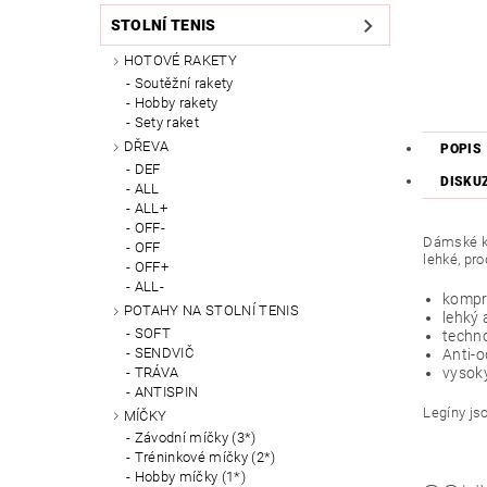
STOLNÍ TENIS
HOTOVÉ RAKETY
Soutěžní rakety
Hobby rakety
Sety raket
DŘEVA
POPIS
DEF
DISKU
ALL
ALL+
OFF-
Dámské ko
OFF
lehké, pro
OFF+
ALL-
kompre
POTAHY NA STOLNÍ TENIS
lehký 
SOFT
techno
SENDVIČ
Anti-o
TRÁVA
vysok
ANTISPIN
Legíny jso
MÍČKY
Závodní míčky (3*)
Tréninkové míčky (2*)
Hobby míčky (1*)