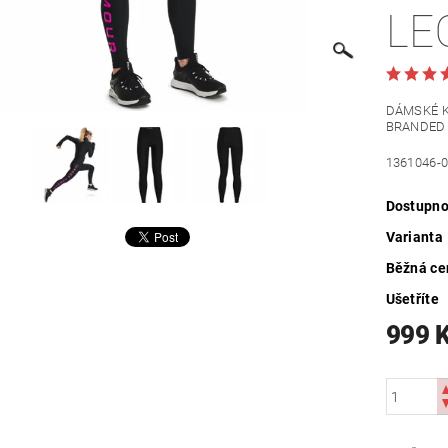
LE
DÁMSKÉ K
BRANDED 
1361046-
Dostupno
Varianta
Běžná ce
Ušetříte
999 