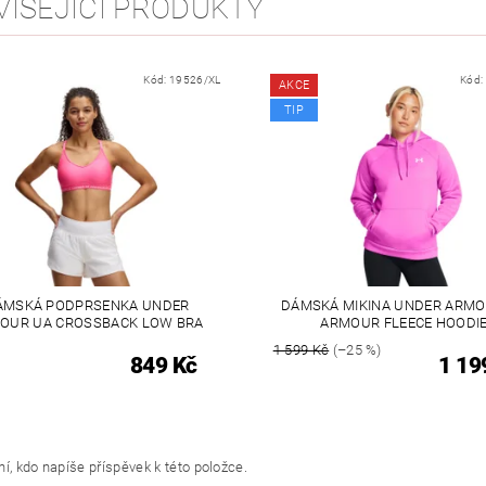
VISEJÍCÍ PRODUKTY
Kód:
19526/XL
Kód:
AKCE
TIP
ÁMSKÁ PODPRSENKA UNDER
DÁMSKÁ MIKINA UNDER ARMO
OUR UA CROSSBACK LOW BRA
ARMOUR FLEECE HOODI
1 599 Kč
(–25 %)
849 Kč
1 19
í, kdo napíše příspěvek k této položce.