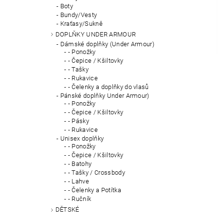
Boty
Bundy/Vesty
Kraťasy/Sukně
DOPLŇKY UNDER ARMOUR
Dámské doplňky (Under Armour)
- Ponožky
- Čepice / Kšiltovky
- Tašky
- Rukavice
- Čelenky a doplňky do vlasů
Pánské doplňky Under Armour)
- Ponožky
- Čepice / Kšiltovky
- Pásky
- Rukavice
Unisex doplňky
- Ponožky
- Čepice / Kšiltovky
- Batohy
- Tašky / Crossbody
- Lahve
- Čelenky a Potítka
- Ručník
DĚTSKÉ