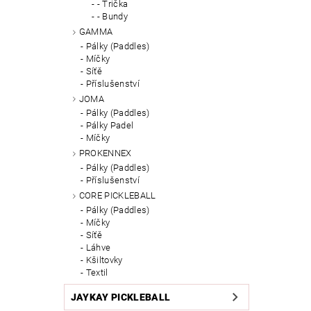
- Trička
- Bundy
GAMMA
Pálky (Paddles)
Míčky
Síťě
Příslušenství
JOMA
Pálky (Paddles)
Pálky Padel
Míčky
PROKENNEX
Pálky (Paddles)
Příslušenství
CORE PICKLEBALL
Pálky (Paddles)
Míčky
Síťě
Láhve
Kšiltovky
Textil
JAYKAY PICKLEBALL