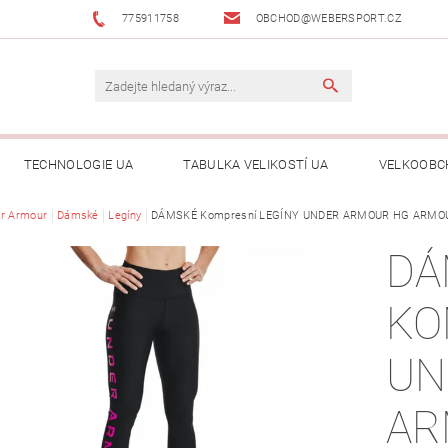
775911758
OBCHOD@WEBERSPORT.CZ
TECHNOLOGIE UA
TABULKA VELIKOSTÍ UA
VELKOOBC
r Armour
Dámské
Legíny
DÁMSKÉ Kompresní LEGÍNY UNDER ARMOUR HG ARMO
DÁ
KO
UN
AR