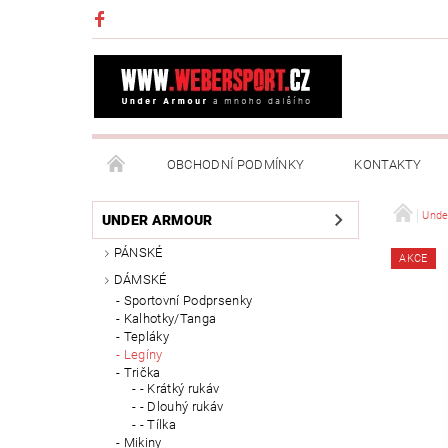
OBCHODNÍ PODMÍNKY
KONTAKTY
NAPIŠTE NÁM
MOJE OBJEDNÁVKA
Unde
UNDER ARMOUR
PÁNSKÉ
AKCE
DÁMSKÉ
Sportovní Podprsenky
Kalhotky/Tanga
Tepláky
Legíny
Trička
- Krátký rukáv
- Dlouhý rukáv
- Tílka
Mikiny