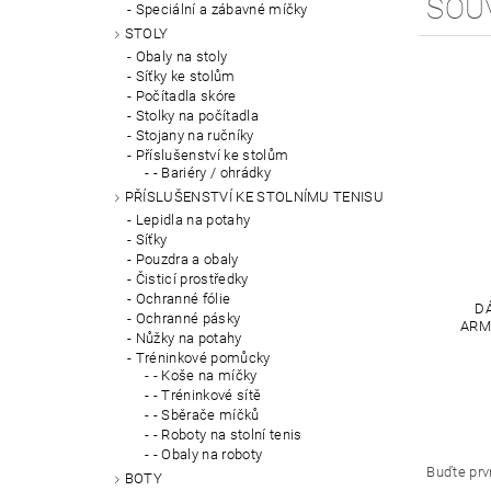
SOU
Speciální a zábavné míčky
STOLY
Obaly na stoly
Síťky ke stolům
Počítadla skóre
Stolky na počítadla
Stojany na ručníky
Příslušenství ke stolům
- Bariéry / ohrádky
PŘÍSLUŠENSTVÍ KE STOLNÍMU TENISU
Lepidla na potahy
Síťky
Pouzdra a obaly
Čisticí prostředky
Ochranné fólie
D
Ochranné pásky
ARM
Nůžky na potahy
Tréninkové pomůcky
- Koše na míčky
- Tréninkové sítě
- Sběrače míčků
- Roboty na stolní tenis
- Obaly na roboty
Buďte prvn
BOTY