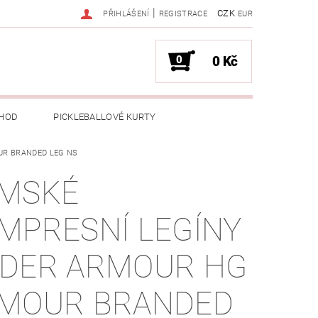
|
CZK
PŘIHLÁŠENÍ
REGISTRACE
EUR
0
0 Kč
HOD
PICKLEBALLOVÉ KURTY
UR BRANDED LEG NS
MSKÉ
MPRESNÍ LEGÍNY
DER ARMOUR HG
MOUR BRANDED