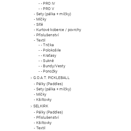
- PRO IV
- PRO V
Sety (pálka + míčky)
Míčky
Síťě
Kurtové koberce / povrchy
Příslušenství
Textil
- Trička
- Polokošile
- Kraťasy
- Sukně
- Bundy/Vesty
- Ponožky
G.O.A.T. PICKLEBALL
Pálky (Paddles)
Sety (pálka + míčky)
Míčky
Kšiltovky
SELKIRK
Pálky (Paddles)
Příslušenství
Kšiltovky
Textil