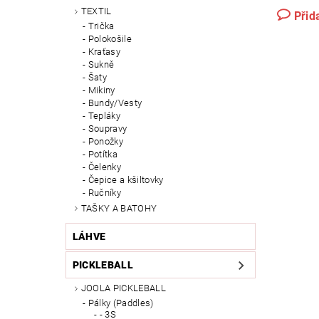
TEXTIL
Přid
Trička
Polokošile
Kraťasy
Sukně
Šaty
Mikiny
Bundy/Vesty
Tepláky
Soupravy
Ponožky
Potítka
Čelenky
Čepice a kšiltovky
Ručníky
TAŠKY A BATOHY
LÁHVE
PICKLEBALL
JOOLA PICKLEBALL
Pálky (Paddles)
- 3S