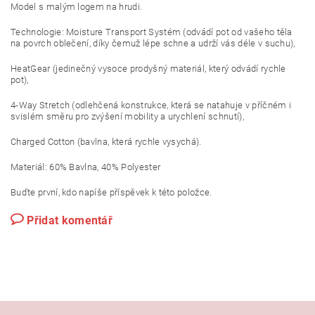
Model s malým logem na hrudi.
Technologie: Moisture Transport Systém (odvádí pot od vašeho těla
na povrch oblečení, díky čemuž lépe schne a udrží vás déle v suchu),
HeatGear (jedinečný vysoce prodyšný materiál, který odvádí rychle
pot),
4-Way Stretch (odlehčená konstrukce, která se natahuje v příčném i
svislém směru pro zvýšení mobility a urychlení schnutí),
Charged Cotton (bavlna, která rychle vysychá).
Materiál: 60% Bavlna, 40% Polyester
Buďte první, kdo napíše příspěvek k této položce.
Přidat komentář