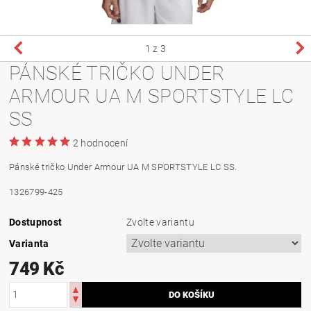
1
z 3
PÁNSKÉ TRIČKO UNDER
ARMOUR UA M SPORTSTYLE LC
SS
2 hodnocení
Pánské tričko Under Armour UA M SPORTSTYLE LC SS.
1326799-425
Dostupnost
Zvolte variantu
Varianta
749 Kč