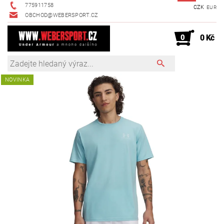
775911758
CZK
EUR
OBCHOD@WEBERSPORT.CZ
0
0 Kč
NOVINKA