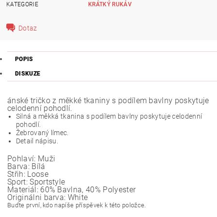
KATEGORIE
KRÁTKÝ RUKÁV
Dotaz
POPIS
DISKUZE
ánské tričko z měkké tkaniny s podílem bavlny poskytuje
celodenní pohodlí.
Silná a měkká tkanina s podílem bavlny poskytuje celodenní
pohodlí.
Žebrovaný límec.
Detail nápisu.
Pohlaví:
Muži
Barva:
Bílá
Střih:
Loose
Sport:
Sportstyle
Materiál:
60% Bavlna, 40% Polyester
Originálni barva: White
Buďte první, kdo napíše příspěvek k této položce.