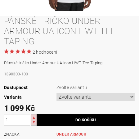
PÁNSKÉ TRIČKO UNDER
ARMOUR UA ICON HWT TEE
TAPING
2 hodnocení
Pánské tričko Under Armour UA Icon HWT Tee Taping.
1390300-100
Dostupnost
Zvolte variantu
Varianta
1 099 Kč
ZNAČKA
UNDER ARMOUR