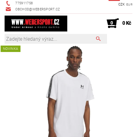
775911758
CZK
EUR
OBCHOD@WEBERSPORT.CZ
0
0 Kč
NOVINKA