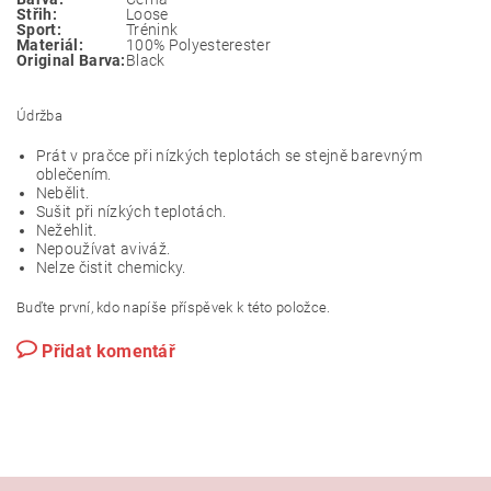
Střih:
Loose
Sport:
Trénink
Materiál:
100% Polyesterester
Original Barva:
Black
Údržba
Prát v pračce při nízkých teplotách se stejně barevným
oblečením.
Nebělit.
Sušit při nízkých teplotách.
Nežehlit.
Nepoužívat aviváž.
Nelze čistit chemicky.
Buďte první, kdo napíše příspěvek k této položce.
Přidat komentář