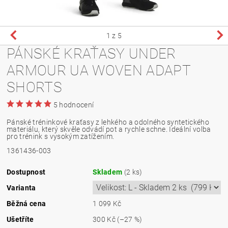
1
z 5
PÁNSKÉ KRAŤASY UNDER
ARMOUR UA WOVEN ADAPT
SHORTS
5 hodnocení
Pánské tréninkové kraťasy z lehkého a odolného syntetického
materiálu, který skvěle odvádí pot a rychle schne. Ideální volba
pro trénink s vysokým zatížením.
1361436-003
Dostupnost
Skladem
(2 ks)
Varianta
Běžná cena
1 099 Kč
Ušetříte
300 Kč
(–27 %)