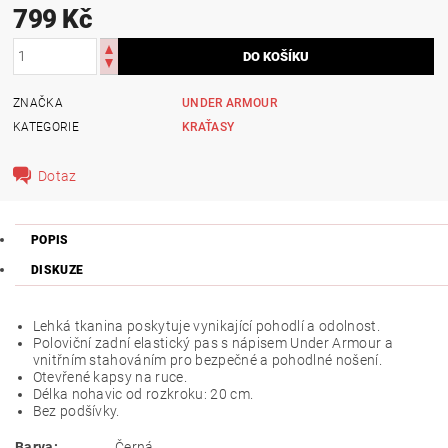
799 Kč
ZNAČKA
UNDER ARMOUR
KATEGORIE
KRAŤASY
Dotaz
POPIS
DISKUZE
Lehká tkanina poskytuje vynikající pohodlí a odolnost.
Poloviční zadní elastický pas s nápisem Under Armour a
vnitřním stahováním pro bezpečné a pohodlné nošení.
Otevřené kapsy na ruce.
Délka nohavic od rozkroku: 20 cm.
Bez podšívky.
Barva:
Černá