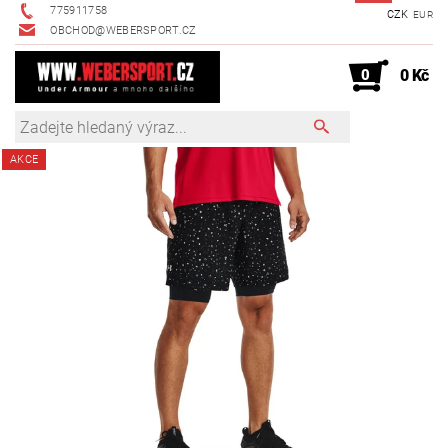
775911758
CZK
EUR
OBCHOD@WEBERSPORT.CZ
0
0 Kč
AKCE