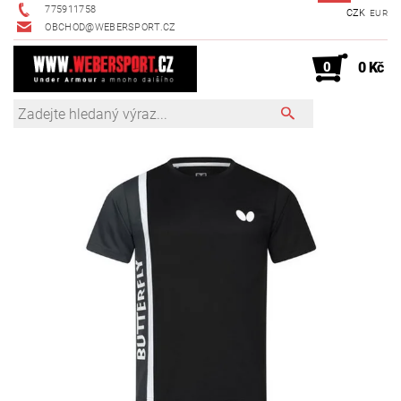
775911758
CZK
EUR
OBCHOD@WEBERSPORT.CZ
0
0 Kč