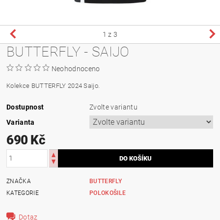
1
z 3
BUTTERFLY - SAIJO
Neohodnoceno
Kolekce BUTTERFLY 2024 Saijo.
Dostupnost
Zvolte variantu
Varianta
690 Kč
ZNAČKA
BUTTERFLY
KATEGORIE
POLOKOŠILE
Dotaz