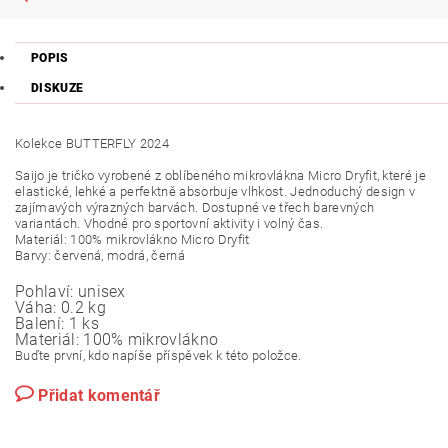
POPIS
DISKUZE
Kolekce BUTTERFLY 2024
Saijo je tričko vyrobené z oblíbeného mikrovlákna Micro Dryfit, které je
elastické, lehké a perfektně absorbuje vlhkost. Jednoduchý design v
zajímavých výrazných barvách. Dostupné ve třech barevných
variantách. Vhodné pro sportovní aktivity i volný čas.
Materiál: 100% mikrovlákno Micro Dryfit
Barvy: červená, modrá, černá
Pohlaví:
unisex
Váha:
0.2 kg
Balení:
1 ks
Materiál:
100% mikrovlákno
Buďte první, kdo napíše příspěvek k této položce.
Přidat komentář