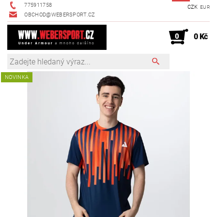
775911758
CZK
EUR
OBCHOD@WEBERSPORT.CZ
0
0 Kč
NOVINKA