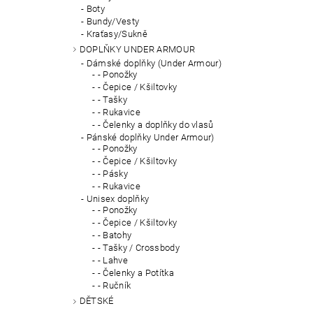
Boty
Bundy/Vesty
Kraťasy/Sukně
DOPLŇKY UNDER ARMOUR
Dámské doplňky (Under Armour)
- Ponožky
- Čepice / Kšiltovky
- Tašky
- Rukavice
- Čelenky a doplňky do vlasů
Pánské doplňky Under Armour)
- Ponožky
- Čepice / Kšiltovky
- Pásky
- Rukavice
Unisex doplňky
- Ponožky
- Čepice / Kšiltovky
- Batohy
- Tašky / Crossbody
- Lahve
- Čelenky a Potítka
- Ručník
DĚTSKÉ