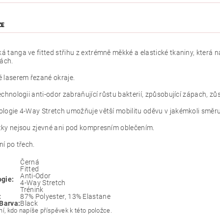
ZE
 tanga ve fitted střihu z extrémně měkké a elastické tkaniny, která na
tách.
 laserem řezané okraje.
echnologii anti-odor zabraňující růstu bakterií, způsobující zápach, zůs
logie 4-Way Stretch umožňuje větší mobilitu oděvu v jakémkoli směru
tky nejsou zjevné ani pod kompresním oblečením.
ní po třech.
Černá
Fitted
Anti-Odor
gie:
4-Way Stretch
Trénink
:
87% Polyester, 13% Elastane
 Barva:
Black
í, kdo napíše příspěvek k této položce.