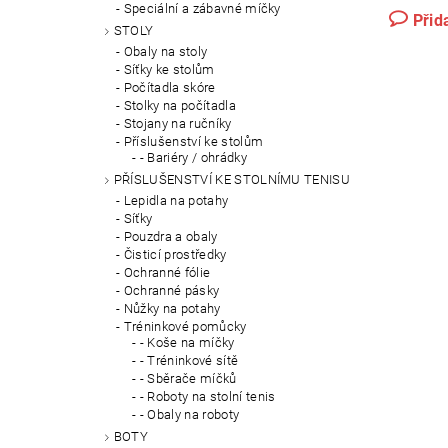
Speciální a zábavné míčky
Přid
STOLY
Obaly na stoly
Síťky ke stolům
Počítadla skóre
Stolky na počítadla
Stojany na ručníky
Příslušenství ke stolům
- Bariéry / ohrádky
PŘÍSLUŠENSTVÍ KE STOLNÍMU TENISU
Lepidla na potahy
Síťky
Pouzdra a obaly
Čisticí prostředky
Ochranné fólie
Ochranné pásky
Nůžky na potahy
Tréninkové pomůcky
- Koše na míčky
- Tréninkové sítě
- Sběrače míčků
- Roboty na stolní tenis
- Obaly na roboty
BOTY