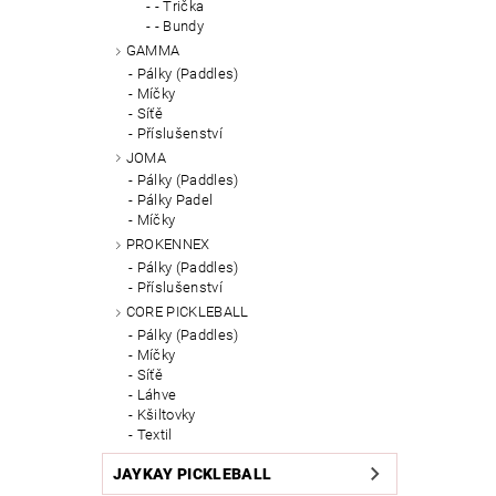
- Trička
- Bundy
GAMMA
Pálky (Paddles)
Míčky
Síťě
Příslušenství
JOMA
Pálky (Paddles)
Pálky Padel
Míčky
PROKENNEX
Pálky (Paddles)
Příslušenství
CORE PICKLEBALL
Pálky (Paddles)
Míčky
Síťě
Láhve
Kšiltovky
Textil
JAYKAY PICKLEBALL