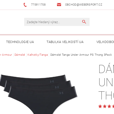
775911758
OBCHOD@WEBERSPORT.CZ
TECHNOLOGIE UA
TABULKA VELIKOSTÍ UA
VELKOOBC
r Armour
Dámské
Kalhotky/Tanga
Dámské Tanga Under Armour PS Thong 3Pack
DÁ
UN
TH