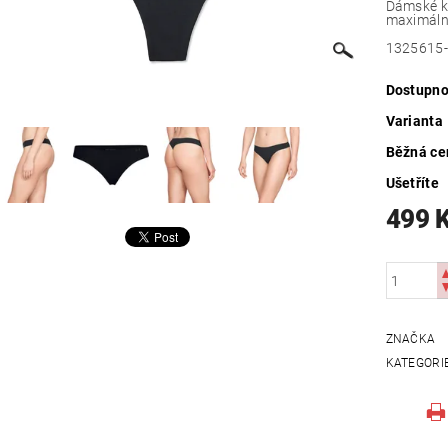
Dámské ka
maximální
1325615
Dostupno
Varianta
Běžná ce
Ušetříte
499 
ZNAČKA
KATEGORI