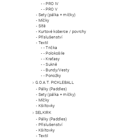
- PRO IV
- PRO V
Sety (pálka + míčky)
Míčky
Síťě
Kurtové koberce / povrchy
Příslušenství
Textil
- Trička
- Polokošile
- Kraťasy
- Sukně
- Bundy/Vesty
- Ponožky
G.O.A.T. PICKLEBALL
Pálky (Paddles)
Sety (pálka + míčky)
Míčky
Kšiltovky
SELKIRK
Pálky (Paddles)
Příslušenství
Kšiltovky
Textil