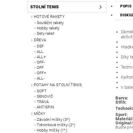
POPIS
STOLNÍ TENIS
DISKU
HOTOVÉ RAKETY
Soutěžní rakety
Hobby rakety
Dámská
Sety raket
aktivi
DŘEVA
DEF
Hladké
ALL
ALL+
Díky t
OFF-
Techno
OFF
OFF+
Kalho
ALL-
POTAHY NA STOLNÍ TENIS
V bale
SOFT
SENDVIČ
Barva:
TRÁVA
Střih:
ANTISPIN
Technolo
MÍČKY
Sport:
Materiál
Závodní míčky (3*)
Original
Tréninkové míčky (2*)
Buďte prvn
Hobby míčky (1*)