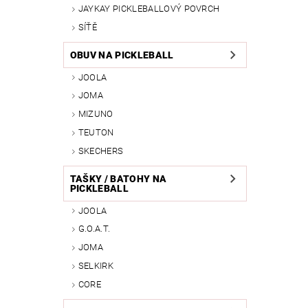
JAYKAY PICKLEBALLOVÝ POVRCH
SÍŤĚ
OBUV NA PICKLEBALL
JOOLA
JOMA
MIZUNO
TEUTON
SKECHERS
TAŠKY / BATOHY NA
PICKLEBALL
JOOLA
G.O.A.T.
JOMA
SELKIRK
CORE