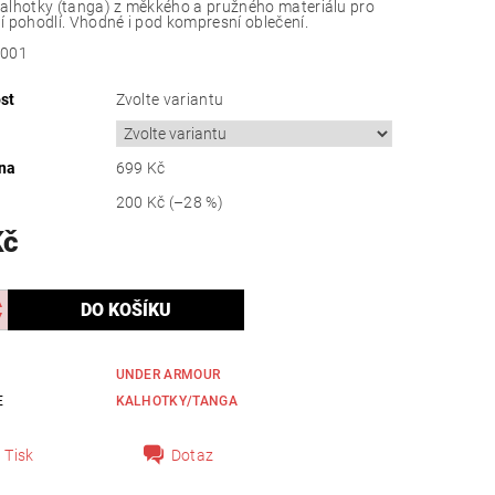
lhotky (tanga) z měkkého a pružného materiálu pro
 pohodlí. Vhodné i pod kompresní oblečení.
-001
st
Zvolte variantu
na
699 Kč
200 Kč
(–28 %)
Kč
UNDER ARMOUR
E
KALHOTKY/TANGA
Tisk
Dotaz