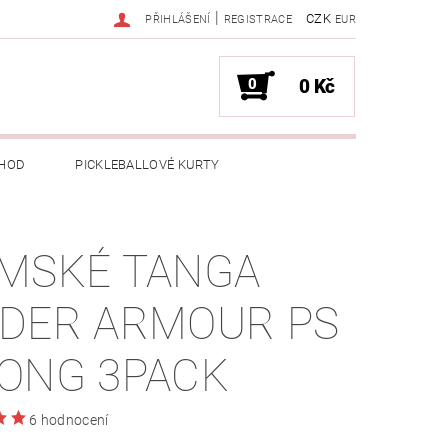
|
CZK
PŘIHLÁŠENÍ
REGISTRACE
EUR
0
0 Kč
HOD
PICKLEBALLOVÉ KURTY
MSKÉ TANGA
DER ARMOUR PS
ONG 3PACK
6 hodnocení