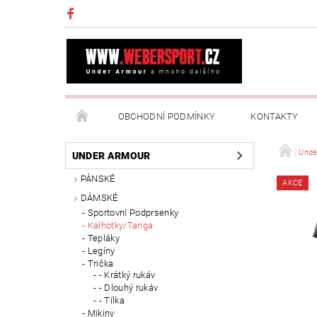
OBCHODNÍ PODMÍNKY
KONTAKTY
NAPIŠTE NÁM
MOJE OBJEDNÁVKA
Unde
UNDER ARMOUR
PÁNSKÉ
AKCE
DÁMSKÉ
Sportovní Podprsenky
Kalhotky/Tanga
Tepláky
Legíny
Trička
- Krátký rukáv
- Dlouhý rukáv
- Tílka
Mikiny