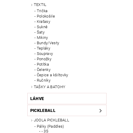
TEXTIL
Trička
Polokošile
Kraťasy
Sukně
Šaty
Mikiny
Bundy/Vesty
Tepláky
Soupravy
Ponožky
Potítka
Čelenky
Čepice a kšiltovky
Ručníky
TAŠKY A BATOHY
LÁHVE
PICKLEBALL
JOOLA PICKLEBALL
Pálky (Paddles)
- 3S