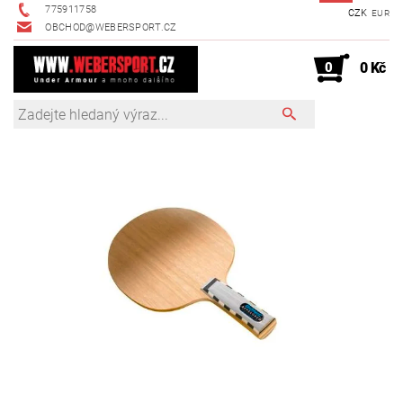
775911758
CZK
EUR
OBCHOD@WEBERSPORT.CZ
0
0 Kč