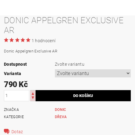
DONIC APPELGREN EXCLUSIVE
AR
1 hodnocení
Donic Appelgren Exclusive AR
Dostupnost
Zvolte variantu
Varianta
790 Kč
ZNAČKA
DONIC
KATEGORIE
DŘEVA
Dotaz