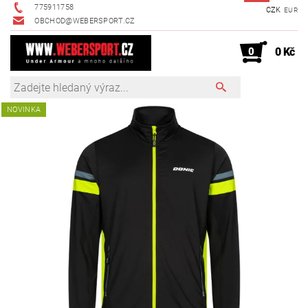
775911758
CZK
EUR
OBCHOD@WEBERSPORT.CZ
0
0 Kč
NOVINKA