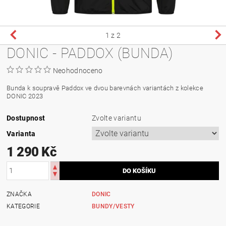
1
z 2
DONIC - PADDOX (BUNDA)
Neohodnoceno
Bunda k soupravě Paddox ve dvou barevnách variantách z kolekce
DONIC 2023
Dostupnost
Zvolte variantu
Varianta
1 290 Kč
ZNAČKA
DONIC
KATEGORIE
BUNDY/VESTY