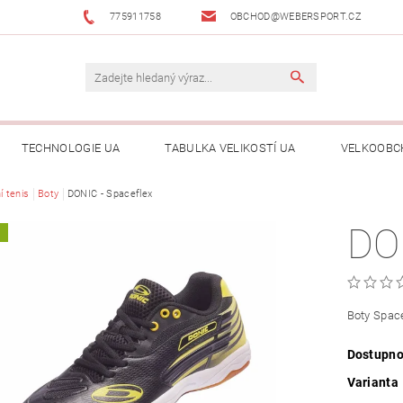
775911758
OBCHOD@WEBERSPORT.CZ
TECHNOLOGIE UA
TABULKA VELIKOSTÍ UA
VELKOOBC
í tenis
Boty
DONIC - Spaceflex
DO
A
Boty Space
Dostupno
Varianta