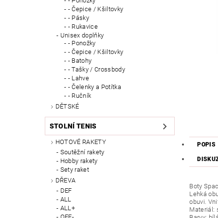
- Ponožky
- Čepice / Kšiltovky
- Pásky
- Rukavice
Unisex doplňky
- Ponožky
- Čepice / Kšiltovky
- Batohy
- Tašky / Crossbody
- Lahve
- Čelenky a Potítka
- Ručník
DĚTSKÉ
STOLNÍ TENIS
HOTOVÉ RAKETY
POPIS
Soutěžní rakety
DISKU
Hobby rakety
Sety raket
DŘEVA
Boty Spac
DEF
Lehká obu
ALL
obuvi. Vni
ALL+
Materiál:
OFF-
Barvy: bíl