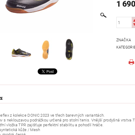
1 690
ZNAČKA
KATEGORI
ZE
eflex z kolekce DONIC 2023 ve třech barevných variantách.
v s neklouzavou podrážkou určená pro stolní tenis. Vnější prodyšná vrstv
třní vložka TPR zajišťuje perfektní stabilitu a pohodlí hráče.
 syntetická kůže / Mesh
á, modrá, černá