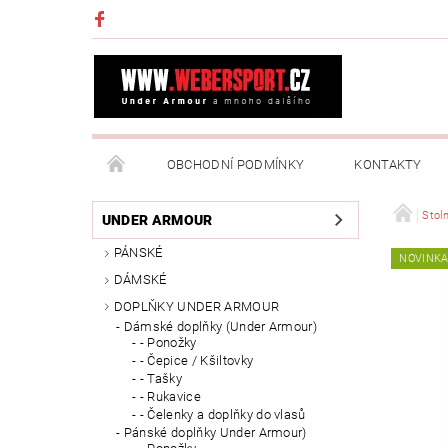
OBCHODNÍ PODMÍNKY
KONTAKTY
NAPIŠTE NÁM
MOJE OBJEDNÁVKA
Stoln
UNDER ARMOUR
PÁNSKÉ
NOVINK
DÁMSKÉ
DOPLŇKY UNDER ARMOUR
Dámské doplňky (Under Armour)
- Ponožky
- Čepice / Kšiltovky
- Tašky
- Rukavice
- Čelenky a doplňky do vlasů
Pánské doplňky Under Armour)