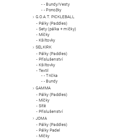
- Bundy/Vesty
- Ponožky
G.O.A.T. PICKLEBALL
Pálky (Paddles)
Sety (pálka + míčky)
Míčky
Kšiltovky
SELKIRK
Pálky (Paddles)
Příslušenství
Kšiltovky
Textil
- Trička
- Bundy
GAMMA
Pálky (Paddles)
Míčky
Síťě
Příslušenství
JOMA
Pálky (Paddles)
Pálky Padel
Míčky