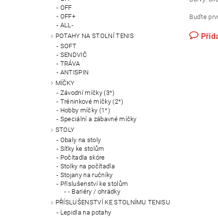
OFF
OFF+
Buďte prvn
ALL-
Přid
POTAHY NA STOLNÍ TENIS
SOFT
SENDVIČ
TRÁVA
ANTISPIN
MÍČKY
Závodní míčky (3*)
Tréninkové míčky (2*)
Hobby míčky (1*)
Speciální a zábavné míčky
STOLY
Obaly na stoly
Síťky ke stolům
Počítadla skóre
Stolky na počítadla
Stojany na ručníky
Příslušenství ke stolům
- Bariéry / ohrádky
PŘÍSLUŠENSTVÍ KE STOLNÍMU TENISU
Lepidla na potahy