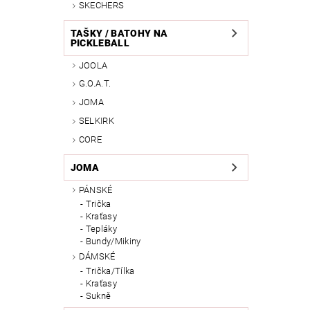
SKECHERS
TAŠKY / BATOHY NA
PICKLEBALL
JOOLA
G.O.A.T.
JOMA
SELKIRK
CORE
JOMA
PÁNSKÉ
Trička
Kraťasy
Tepláky
Bundy/Mikiny
DÁMSKÉ
Trička/Tílka
Kraťasy
Sukně