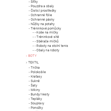
Síťky
Pouzdra a obaly
Čisticí prostředky
Ochranné fólie
Ochranné pásky
Nůžky na potahy
Tréninkové pomůcky
- Koše na míčky
- Tréninkové sítě
- Sběrače míčků
- Roboty na stolní tenis
- Obaly na roboty
BOTY
TEXTIL
Trička
Polokošile
Kraťasy
Sukně
Šaty
Mikiny
Bundy/Vesty
Tepláky
Soupravy
Ponožky