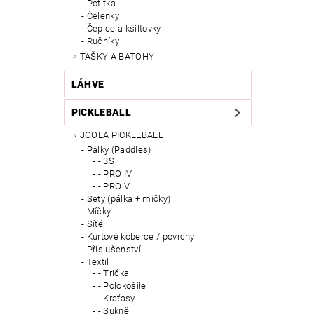
Potítka
Čelenky
Čepice a kšiltovky
Ručníky
TAŠKY A BATOHY
LÁHVE
PICKLEBALL
JOOLA PICKLEBALL
Pálky (Paddles)
- 3S
- PRO IV
- PRO V
Sety (pálka + míčky)
Míčky
Síťě
Kurtové koberce / povrchy
Příslušenství
Textil
- Trička
- Polokošile
- Kraťasy
- Sukně