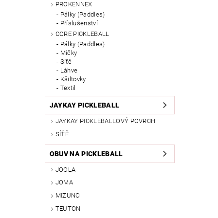
PROKENNEX
Pálky (Paddles)
Příslušenství
CORE PICKLEBALL
Pálky (Paddles)
Míčky
Síťě
Láhve
Kšiltovky
Textil
JAYKAY PICKLEBALL
JAYKAY PICKLEBALLOVÝ POVRCH
SÍŤĚ
OBUV NA PICKLEBALL
JOOLA
JOMA
MIZUNO
TEUTON