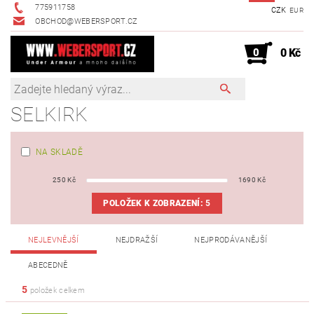
775911758
CZK
EUR
OBCHOD@WEBERSPORT.CZ
0
0 Kč
SELKIRK
NA SKLADĚ
250
Kč
1690
Kč
POLOŽEK K ZOBRAZENÍ:
5
NEJLEVNĚJŠÍ
NEJDRAŽŠÍ
NEJPRODÁVANĚJŠÍ
ABECEDNĚ
5
položek celkem