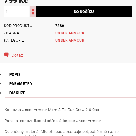
799 Kč
KÓD PRODUKTU
7280
ZNAČKA
UNDER ARMOUR
KATEGORIE
UNDER ARMOUR
Dotaz
POPIS
PARAMETRY
DISKUZE
Kšiltovka Under Armour Men\'S Tb Run Crew 2.0 Cap.
Pánská jednovelikostní běžecká čepice Under Armour.
Odlehčený materiál Microthread absorbuje pot, extrémně rychle