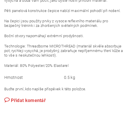
vysychá a dodá Vám pocit, jako byste nosili přírodní materiál.
Pěti panelová konstrukce čepice nabízí maximální pohodlí při nošení.
Na čepici jsou použity prvky z vysoce reflexního materiálu pro
bezpečný trénink i za zhoršených světelných podmínek.
Boční otvory napomáhají extrémní prodyšnosti.
Technologie: Threadborne MICROTHREAD (materiál skvěle absorbuje
pot, rychleji vysychá, je prodyšný, zabraňuje nepříjemnému tření kůže a
to vše s neskutečnou lehkostí).
Materiál: 80% Polyester/20% Elastarel
Hmotnost
0.5 kg
Buďte první, kdo napíše příspěvek k této položce.
Přidat komentář