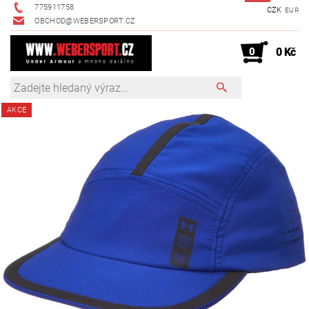
775911758
CZK
EUR
OBCHOD@WEBERSPORT.CZ
0
0 Kč
AKCE