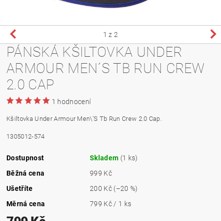
1
z 2
PÁNSKÁ KŠILTOVKA UNDER
ARMOUR MEN´S TB RUN CREW
2.0 CAP
1 hodnocení
Kšiltovka Under Armour Men\'S Tb Run Crew 2.0 Cap.
1305012-574
Dostupnost
Skladem
(1 ks)
Běžná cena
999 Kč
Ušetříte
200 Kč
(–20 %)
Měrná cena
799 Kč / 1 ks