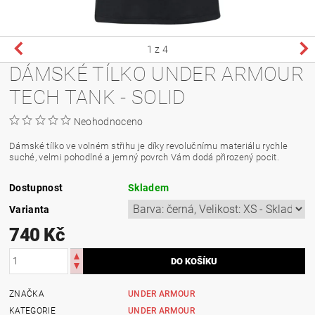
1
z 4
DÁMSKÉ TÍLKO UNDER ARMOUR
TECH TANK - SOLID
Neohodnoceno
Dámské tílko ve volném střihu je díky revolučnímu materiálu rychle
suché, velmi pohodlné a jemný povrch Vám dodá přirozený pocit.
Dostupnost
Skladem
Varianta
740 Kč
ZNAČKA
UNDER ARMOUR
KATEGORIE
UNDER ARMOUR