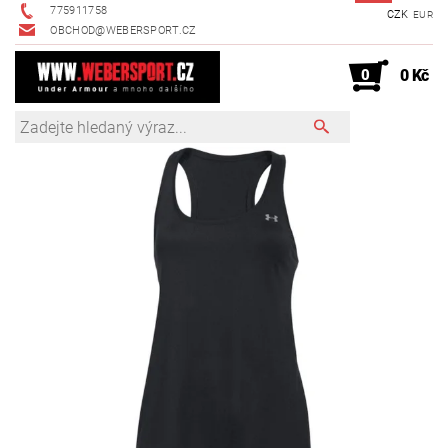
775911758
CZK
EUR
OBCHOD@WEBERSPORT.CZ
0
0 Kč