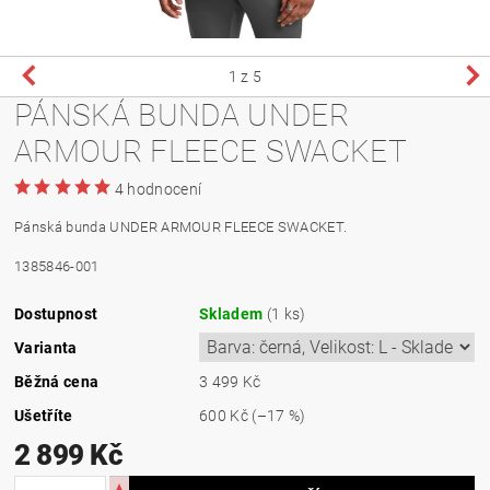
1
z 5
PÁNSKÁ BUNDA UNDER
ARMOUR FLEECE SWACKET
4 hodnocení
Pánská bunda UNDER ARMOUR FLEECE SWACKET.
1385846-001
Dostupnost
Skladem
(1 ks)
Varianta
Běžná cena
3 499 Kč
Ušetříte
600 Kč
(–17 %)
2 899 Kč