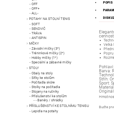
POPIS
OFF
OFF+
PARAM
ALL-
DISKU
POTAHY NA STOLNÍ TENIS
SOFT
SENDVIČ
Elegant
TRÁVA
cennost
ANTISPIN
Techn
MÍČKY
Velká 
Závodní míčky (3*)
Přední
Popru
Tréninkové míčky (2*)
Rozměr
Hobby míčky (1*)
Speciální a zábavné míčky
Pohlaví:
STOLY
Barva:
Obaly na stoly
Technol
Síťky ke stolům
Střih:
On
Počítadla skóre
Sport:
S
Materiál
Stolky na počítadla
Originál
Stojany na ručníky
Příslušenství ke stolům
Hmotnos
- Bariéry / ohrádky
PŘÍSLUŠENSTVÍ KE STOLNÍMU TENISU
Buďte prvn
Lepidla na potahy