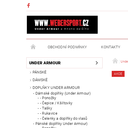
OBCHODNÍ PODMÍNKY
KONTAKTY
NAPIŠTE NÁM
MOJE OBJEDNÁVKA
Unde
UNDER ARMOUR
PÁNSKÉ
AKCE
DÁMSKÉ
DOPLŇKY UNDER ARMOUR
Dámské doplňky (Under Armour)
- Ponožky
- Čepice / Kšiltovky
- Tašky
- Rukavice
- Čelenky a doplňky do vlasů
Pánské doplňky Under Armour)