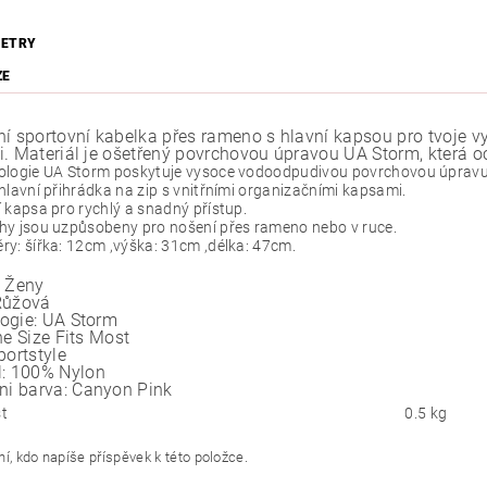
ETRY
ZE
ní sportovní kabelka přes rameno s hlavní kapsou pro tvoje 
i. Materiál je ošetřený povrchovou úpravou UA Storm, která o
ologie UA Storm poskytuje vysoce vodoodpudivou povrchovou úpravu 
hlavní přihrádka na zip s vnitřními organizačními kapsami.
 kapsa pro rychlý a snadný přístup.
hy jsou uzpůsobeny pro nošení přes rameno nebo v ruce.
y: šířka: 12cm ,výška: 31cm ,délka: 47cm.
Ženy
Růžová
ogie:
UA Storm
e Size Fits Most
portstyle
:
100% Nylon
ni barva:
Canyon Pink
t
0.5 kg
í, kdo napíše příspěvek k této položce.