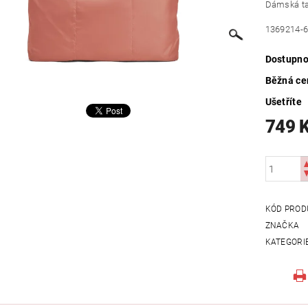
Dámská ta
1369214-
Dostupno
Běžná ce
Ušetříte
749 
KÓD PROD
ZNAČKA
KATEGORI