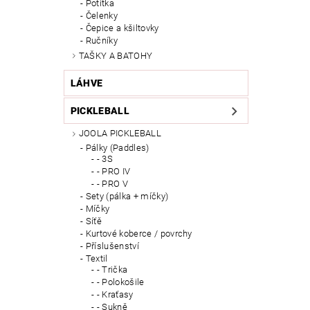
Potítka
Čelenky
Čepice a kšiltovky
Ručníky
TAŠKY A BATOHY
LÁHVE
PICKLEBALL
JOOLA PICKLEBALL
Pálky (Paddles)
- 3S
- PRO IV
- PRO V
Sety (pálka + míčky)
Míčky
Síťě
Kurtové koberce / povrchy
Příslušenství
Textil
- Trička
- Polokošile
- Kraťasy
- Sukně