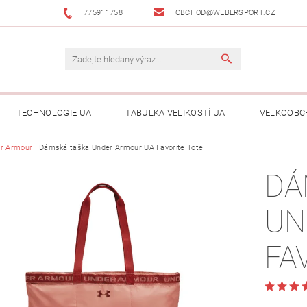
775911758
OBCHOD@WEBERSPORT.CZ
TECHNOLOGIE UA
TABULKA VELIKOSTÍ UA
VELKOOBC
r Armour
Dámská taška Under Armour UA Favorite Tote
DÁ
UN
FA