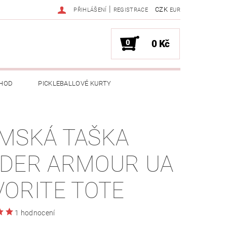
|
CZK
PŘIHLÁŠENÍ
REGISTRACE
EUR
0
0 Kč
HOD
PICKLEBALLOVÉ KURTY
MSKÁ TAŠKA
DER ARMOUR UA
VORITE TOTE
1 hodnocení