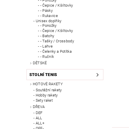
- Ponožky
- Čepice / Kšiltovky
- Pásky
- Rukavice
Unisex doplňky
- Ponožky
- Čepice / Kšiltovky
- Batohy
- Tašky / Crossbody
- Lahve
- Čelenky a Potítka
- Ručník
DĚTSKÉ
STOLNÍ TENIS
HOTOVÉ RAKETY
Soutěžní rakety
Hobby rakety
Sety raket
DŘEVA
DEF
ALL
ALL+
OFF-