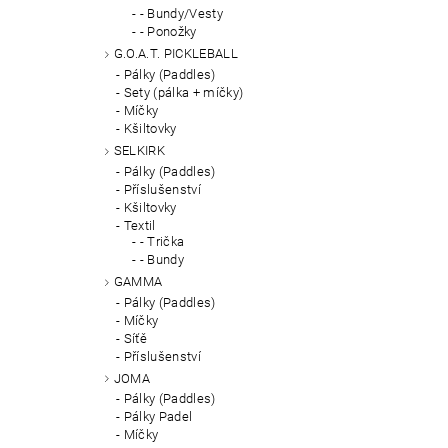
- Bundy/Vesty
- Ponožky
G.O.A.T. PICKLEBALL
Pálky (Paddles)
Sety (pálka + míčky)
Míčky
Kšiltovky
SELKIRK
Pálky (Paddles)
Příslušenství
Kšiltovky
Textil
- Trička
- Bundy
GAMMA
Pálky (Paddles)
Míčky
Síťě
Příslušenství
JOMA
Pálky (Paddles)
Pálky Padel
Míčky