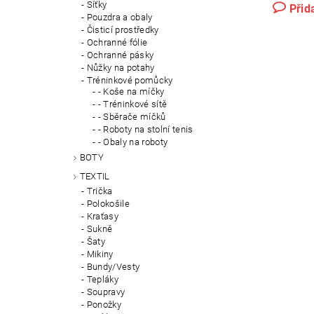
Síťky
Přid
Pouzdra a obaly
Čisticí prostředky
Ochranné fólie
Ochranné pásky
Nůžky na potahy
Tréninkové pomůcky
- Koše na míčky
- Tréninkové sítě
- Sběrače míčků
- Roboty na stolní tenis
- Obaly na roboty
BOTY
TEXTIL
Trička
Polokošile
Kraťasy
Sukně
Šaty
Mikiny
Bundy/Vesty
Tepláky
Soupravy
Ponožky