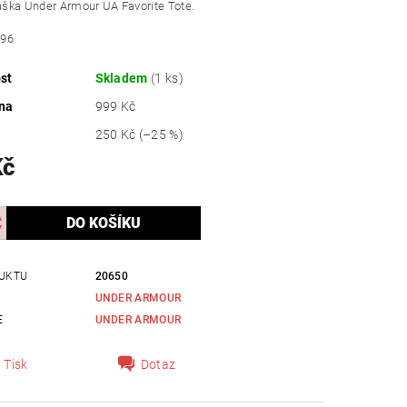
ška Under Armour UA Favorite Tote.
696
st
Skladem
(1 ks)
na
999 Kč
250 Kč
(–25 %)
Kč
UKTU
20650
UNDER ARMOUR
E
UNDER ARMOUR
Tisk
Dotaz