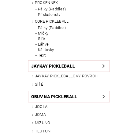
PROKENNEX
Pálky (Paddles)
Příslušenství
CORE PICKLEBALL
Pálky (Paddles)
Míčky
Síťě
Láhve
Kšiltovky
Textil
JAYKAY PICKLEBALL
JAYKAY PICKLEBALLOVÝ POVRCH
SÍŤĚ
OBUV NA PICKLEBALL
JOOLA
JOMA
MIZUNO
TEUTON