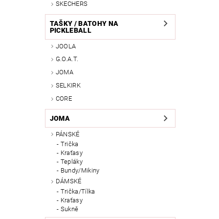
SKECHERS
TAŠKY / BATOHY NA
PICKLEBALL
JOOLA
G.O.A.T.
JOMA
SELKIRK
CORE
JOMA
PÁNSKÉ
Trička
Kraťasy
Tepláky
Bundy/Mikiny
DÁMSKÉ
Trička/Tílka
Kraťasy
Sukně