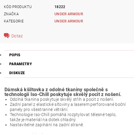
KÓD PRODUKTU
18222
ZNAČKA
UNDER ARMOUR
KATEGORIE
UNDER ARMOUR
Dotaz
POPIS
PARAMETRY
DISKUZE
Dámská kšiltovka z odolné tkaniny společně s
technologií Iso-Chill poskytuje skvělý pocit z nošení.
Odolná tkanina poskytuje skvělý střih a pocit z nošení.
Zadní panel z elastické síťoviny a laserem perforované boční
panely pro všestranné větrání.
Technologie Iso-Chill pomáhá rozptylovat tělesné teplo,
takže je materiál na dotek chladný.
Nastavitelné zapínání na zadní straně.