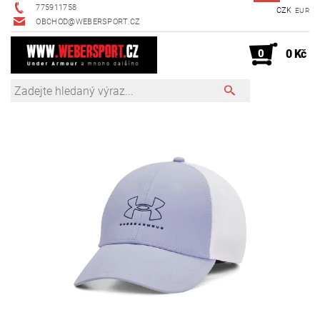
775911758
CZK
EUR
OBCHOD@WEBERSPORT.CZ
0
0 Kč