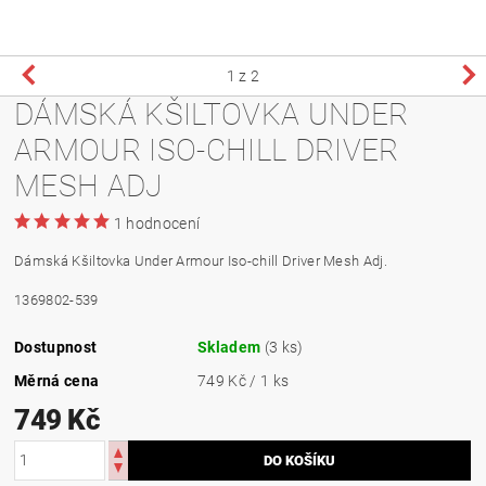
1
z 2
DÁMSKÁ KŠILTOVKA UNDER
ARMOUR ISO-CHILL DRIVER
MESH ADJ
1 hodnocení
Dámská Kšiltovka Under Armour Iso-chill Driver Mesh Adj.
1369802-539
Dostupnost
Skladem
(3 ks)
Měrná cena
749 Kč / 1 ks
749 Kč