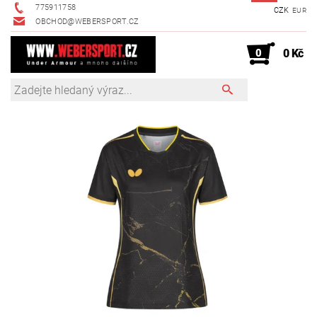
775911758
CZK
EUR
OBCHOD@WEBERSPORT.CZ
0
0 Kč