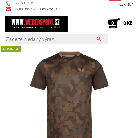
775911758
CZK
EUR
OBCHOD@WEBERSPORT.CZ
0
0 Kč
NOVINKA