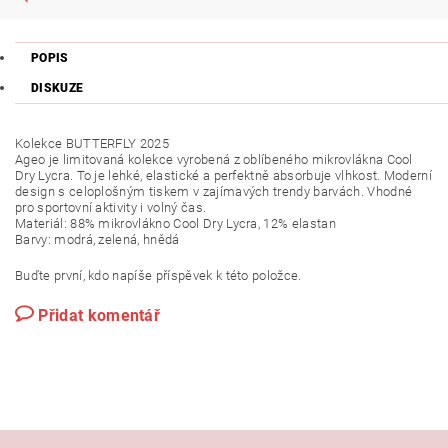
POPIS
DISKUZE
Kolekce BUTTERFLY 2025
Ageo je limitovaná kolekce vyrobená z oblíbeného mikrovlákna Cool
Dry Lycra. To je lehké, elastické a perfektně absorbuje vlhkost. Moderní
design s celoplošným tiskem v zajímavých trendy barvách. Vhodné
pro sportovní aktivity i volný čas.
Materiál: 88% mikrovlákno Cool Dry Lycra, 12% elastan
Barvy: modrá, zelená, hnědá
Buďte první, kdo napíše příspěvek k této položce.
Přidat komentář