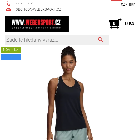
775911758
CZK
EUR
OBCHOD@WEBERSPORT.CZ
0
0 Kč
NOVINKA
TIP