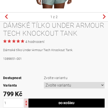
1
z 2
DÁMSKÉ TÍLKO UNDER ARMOUR
TECH KNOCKOUT TANK
4 hodnocení
Dámské tílko Under Armour Tech Knockout Tank.
1389851-001
Dostupnost
Zvolte variantu
Varianta
799 Kč