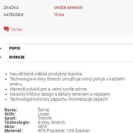
ZNAČKA
UNDER ARMOUR
KATEGORIE
TÍLKA
Dotaz
POPIS
DISKUZE
Neuvěřitelně měkká prodyšná tkanina.
Technologie 4-Way Stretch umožňuje volný pohyb v každém
směru.
Materiál odvádí pot a velmi rychle schne.
Klasický křížový design s detaily lemování s nápisem.
Technologie kontroly zápachu minimalizuje zápach.
Barva:
Černá
Střih:
Loose
Sport:
Trénink
Technologie:
4-Way Stretch
Akce:
NEW
Materiál:
90% Polyester, 10% Elastan