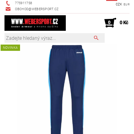
775911758
CZK
EUR
OBCHOD@WEBERSPORT.CZ
0
0 Kč
NOVINKA