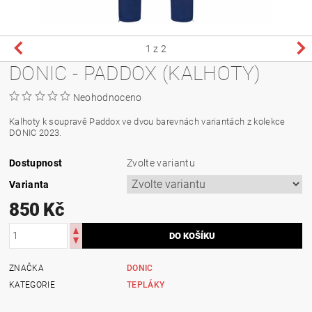
1
z 2
DONIC - PADDOX (KALHOTY)
Neohodnoceno
Kalhoty k soupravě Paddox ve dvou barevnách variantách z kolekce
DONIC 2023.
Dostupnost
Zvolte variantu
Varianta
850 Kč
ZNAČKA
DONIC
KATEGORIE
TEPLÁKY