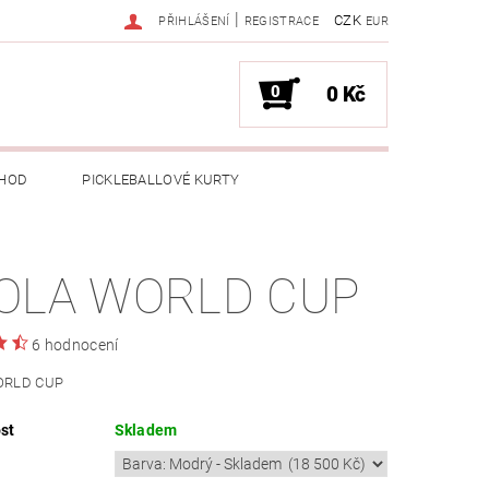
|
CZK
PŘIHLÁŠENÍ
REGISTRACE
EUR
0
0 Kč
HOD
PICKLEBALLOVÉ KURTY
OLA WORLD CUP
6 hodnocení
ORLD CUP
st
Skladem