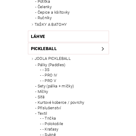
Potítka
Čelenky
Čepice a kšiltovky
Ručníky
TAŠKY A BATOHY
LÁHVE
PICKLEBALL
JOOLA PICKLEBALL
Pálky (Paddles)
- 3S
- PRO IV
- PRO V
Sety (pálka + míčky)
Míčky
Síťě
Kurtové koberce / povrchy
Příslušenství
Textil
- Trička
- Polokošile
- Kraťasy
- Sukně