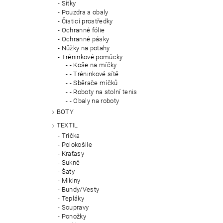
Síťky
Pouzdra a obaly
Čisticí prostředky
Ochranné fólie
Ochranné pásky
Nůžky na potahy
Tréninkové pomůcky
- Koše na míčky
- Tréninkové sítě
- Sběrače míčků
- Roboty na stolní tenis
- Obaly na roboty
BOTY
TEXTIL
Trička
Polokošile
Kraťasy
Sukně
Šaty
Mikiny
Bundy/Vesty
Tepláky
Soupravy
Ponožky