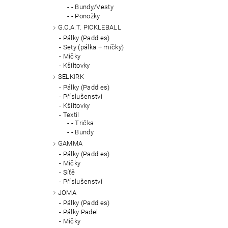
- Bundy/Vesty
- Ponožky
G.O.A.T. PICKLEBALL
Pálky (Paddles)
Sety (pálka + míčky)
Míčky
Kšiltovky
SELKIRK
Pálky (Paddles)
Příslušenství
Kšiltovky
Textil
- Trička
- Bundy
GAMMA
Pálky (Paddles)
Míčky
Síťě
Příslušenství
JOMA
Pálky (Paddles)
Pálky Padel
Míčky