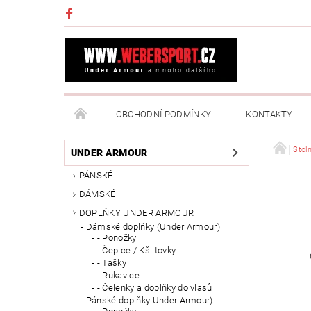
OBCHODNÍ PODMÍNKY
KONTAKTY
NAPIŠTE NÁM
MOJE OBJEDNÁVKA
Stoln
UNDER ARMOUR
PÁNSKÉ
DÁMSKÉ
DOPLŇKY UNDER ARMOUR
Dámské doplňky (Under Armour)
- Ponožky
- Čepice / Kšiltovky
- Tašky
- Rukavice
- Čelenky a doplňky do vlasů
Pánské doplňky Under Armour)