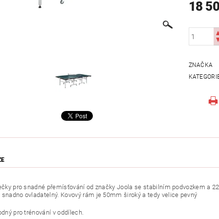
18 5
ZNAČKA
KATEGORI
ZE
lečky pro snadné přemísťování od značky Joola se stabilním podvozkem a 22
 snadno ovladatelný. Kovový rám je 50mm široký a tedy velice pevný
odný pro trénování v oddílech.