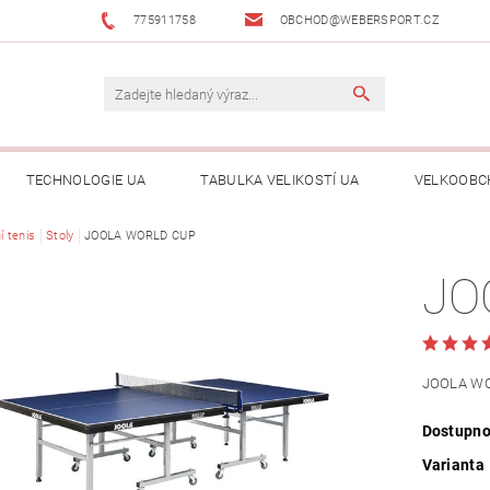
775911758
OBCHOD@WEBERSPORT.CZ
TECHNOLOGIE UA
TABULKA VELIKOSTÍ UA
VELKOOBC
í tenis
Stoly
JOOLA WORLD CUP
JO
JOOLA W
Dostupno
Varianta