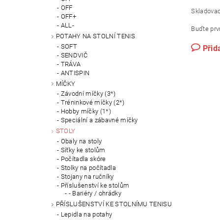
OFF
Skladovac
OFF+
ALL-
Buďte prvn
POTAHY NA STOLNÍ TENIS
SOFT
Přid
SENDVIČ
TRÁVA
ANTISPIN
MÍČKY
Závodní míčky (3*)
Tréninkové míčky (2*)
Hobby míčky (1*)
Speciální a zábavné míčky
STOLY
Obaly na stoly
Síťky ke stolům
Počítadla skóre
Stolky na počítadla
Stojany na ručníky
Příslušenství ke stolům
- Bariéry / ohrádky
PŘÍSLUŠENSTVÍ KE STOLNÍMU TENISU
Lepidla na potahy