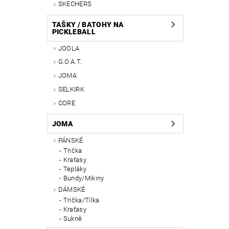
SKECHERS
TAŠKY / BATOHY NA
PICKLEBALL
JOOLA
G.O.A.T.
JOMA
SELKIRK
CORE
JOMA
PÁNSKÉ
Trička
Kraťasy
Tepláky
Bundy/Mikiny
DÁMSKÉ
Trička/Tílka
Kraťasy
Sukně