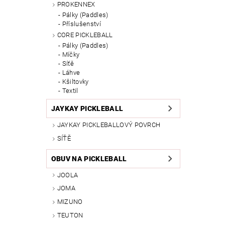
PROKENNEX
Pálky (Paddles)
Příslušenství
CORE PICKLEBALL
Pálky (Paddles)
Míčky
Síťě
Láhve
Kšiltovky
Textil
JAYKAY PICKLEBALL
JAYKAY PICKLEBALLOVÝ POVRCH
SÍŤĚ
OBUV NA PICKLEBALL
JOOLA
JOMA
MIZUNO
TEUTON