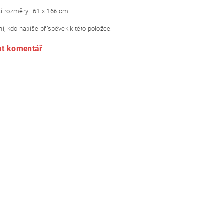
í rozměry : 61 x 166 cm
í, kdo napíše příspěvek k této položce.
at komentář