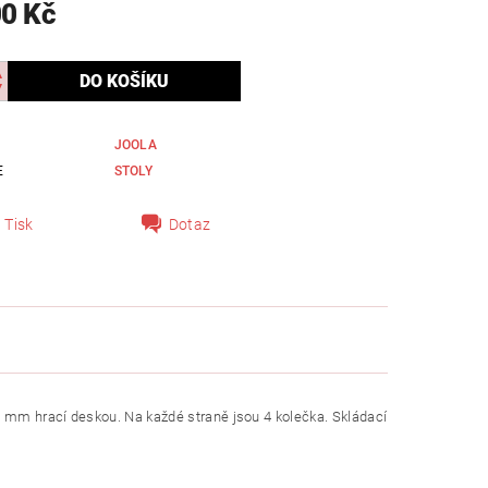
00 Kč
JOOLA
E
STOLY
Tisk
Dotaz
 mm hrací deskou. Na každé straně jsou 4 kolečka. Skládací