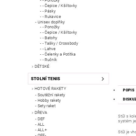
- Ponožky
- Čepice / Kšiltovky
- Pásky
- Rukavice
Unisex doplňky
- Ponožky
- Čepice / Kšiltovky
- Batohy
- Tašky / Crossbody
- Lahve
- Čelenky a Potítka
- Ručník
DĚTSKÉ
STOLNÍ TENIS
HOTOVÉ RAKETY
POPIS
Soutěžní rakety
DISKU
Hobby rakety
Sety raket
DŘEVA
Stůl s ko
DEF
systém je
ALL
ALL+
Stůl je vh
OFF-