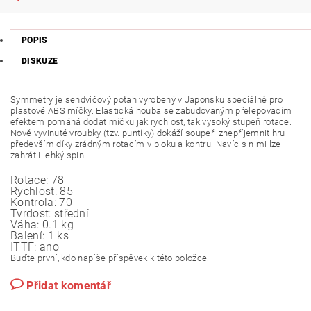
POPIS
DISKUZE
Symmetry je sendvičový potah vyrobený v Japonsku speciálně pro
plastové ABS míčky. Elastická houba se zabudovaným přelepovacím
efektem pomáhá dodat míčku jak rychlost, tak vysoký stupeň rotace.
Nově vyvinuté vroubky (tzv. puntíky) dokáží soupeři znepříjemnit hru
především díky zrádným rotacím v bloku a kontru. Navíc s nimi lze
zahrát i lehký spin.
Rotace:
78
Rychlost:
85
Kontrola:
70
Tvrdost:
střední
Váha:
0.1 kg
Balení:
1 ks
ITTF:
ano
Buďte první, kdo napíše příspěvek k této položce.
Přidat komentář