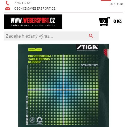
775911758
CZK
EUR
OBCHOD@WEBERSPORT.CZ
0
0 Kč