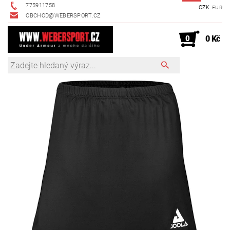
775911758
CZK
EUR
OBCHOD@WEBERSPORT.CZ
0
0 Kč