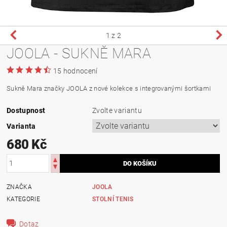
1
z 2
JOOLA - SUKNĚ MARA
15 hodnocení
Sukně Mara značky JOOLA z nové kolekce s integrovanými šortkami
Dostupnost
Zvolte variantu
Varianta
680 Kč
ZNAČKA
JOOLA
KATEGORIE
STOLNÍ TENIS
Dotaz