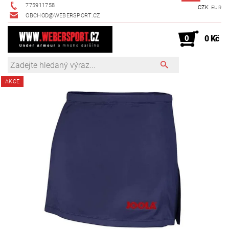
775911758
CZK
EUR
OBCHOD@WEBERSPORT.CZ
0
0 Kč
AKCE