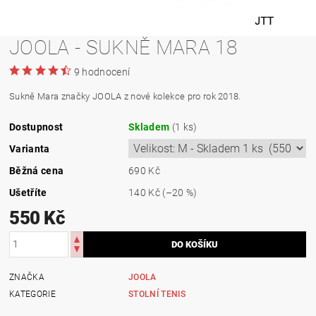
JOOLA - SUKNĚ MARA 18
9 hodnocení
Sukně Mara značky JOOLA z nové kolekce pro rok 2018.
Dostupnost
Skladem
(1 ks)
Varianta
Běžná cena
690 Kč
Ušetříte
140 Kč
(–20 %)
550 Kč
ZNAČKA
JOOLA
KATEGORIE
STOLNÍ TENIS