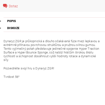
Dotaz
POPIS
DISKUZE
Dynaryz ZGR je průkopnická a dlouho očakávaná fúze mezi lepkavou a
extrémně přilnavou povrchovou struktůrou a pružnou silnou gumou.
Tento vyjímečný potah představuje jedinečné spojenie Hyper Traction
Surface a Hyper Bounce Sponge, což nabízí hráčům širokou škálu
rychlostí a schopnost dosáhnout vyšší hodnoty rotace a dynamické
síly.
Pozvedněte svojí hru s Dynaryz ZGR!
Tvrdost 56°