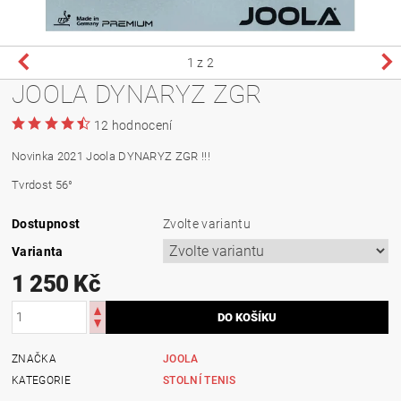
1
z 2
JOOLA DYNARYZ ZGR
12 hodnocení
Novinka 2021 Joola DYNARYZ ZGR !!!
Tvrdost 56°
Dostupnost
Zvolte variantu
Varianta
1 250 Kč
ZNAČKA
JOOLA
KATEGORIE
STOLNÍ TENIS