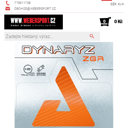
775911758
CZK
EUR
OBCHOD@WEBERSPORT.CZ
0
0 Kč