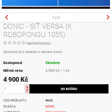
1
z 2
DONIC - SÍŤ VERSA (K
ROBOPONGU 1055)
Neohodnoceno
Záchytná síť k robotům s názvem Donic
Dostupnost
Skladem
Měrná cena
4 900 Kč / 1 ks
4 900 Kč
KÓD PRODUKTU
9632
ZNAČKA
DONIC