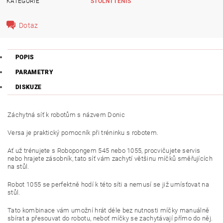
KATEGORIE
STOLNÍ TENIS
Dotaz
POPIS
PARAMETRY
DISKUZE
Záchytná síť k robotům s názvem Donic
Versa je praktický pomocník při tréninku s robotem.
Ať už trénujete s Robopongem 545 nebo 1055, procvičujete servis
nebo hrajete zásobník, tato síť vám zachytí většinu míčků směřujících
na stůl.
Robot 1055 se perfektně hodí k této síti a nemusí se již umísťovat na
stůl.
Tato kombinace vám umožní hrát déle bez nutnosti míčky manuálně
sbírat a přesouvat do robotu, neboť míčky se zachytávají přímo do něj.