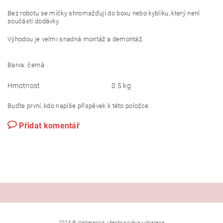
Bez robotu se míčky shromažďují do boxu nebo kyblíku, který není
součástí dodávky.
Výhodou je velmi snadná montáž a demontáž.
Barva: černá
Hmotnost
0.5 kg
Buďte první, kdo napíše příspěvek k této položce.
Přidat komentář
2026 © Webersport, všechna práva vyhrazena