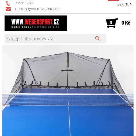
775911758
CZK
EUR
OBCHOD@WEBERSPORT.CZ
0
0 Kč