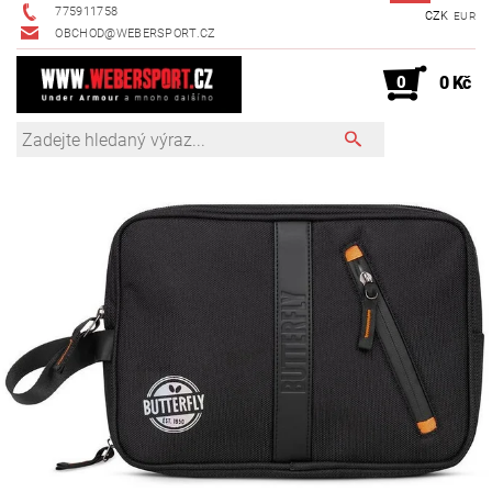
775911758
CZK
EUR
OBCHOD@WEBERSPORT.CZ
0
0 Kč