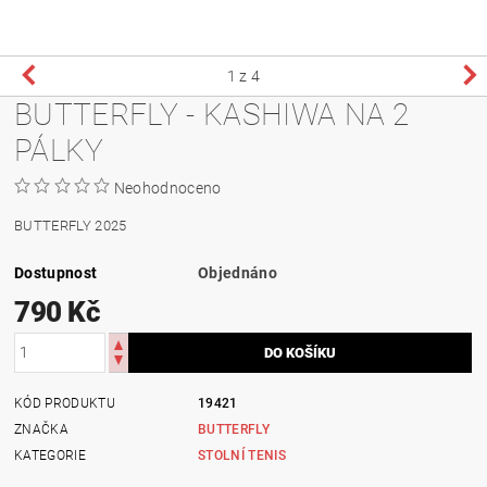
1
z 4
BUTTERFLY - KASHIWA NA 2
PÁLKY
Neohodnoceno
BUTTERFLY 2025
Dostupnost
Objednáno
790 Kč
KÓD PRODUKTU
19421
ZNAČKA
BUTTERFLY
KATEGORIE
STOLNÍ TENIS