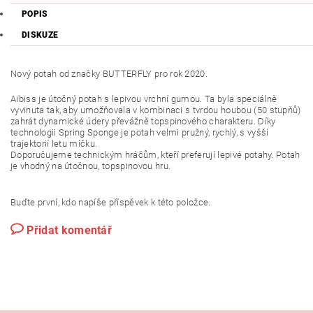
POPIS
DISKUZE
Nový potah od značky BUTTERFLY pro rok 2020.
Aibiss je útočný potah s lepivou vrchní gumou. Ta byla speciálně
vyvinuta tak, aby umožňovala v kombinaci s tvrdou houbou (50 stupňů)
zahrát dynamické údery převážně topspinového charakteru. Díky
technologii Spring Sponge je potah velmi pružný, rychlý, s vyšší
trajektorií letu míčku.
Doporučujeme technickým hráčům, kteří preferují lepivé potahy. Potah
je vhodný na útočnou, topspinovou hru.
Buďte první, kdo napíše příspěvek k této položce.
Přidat komentář