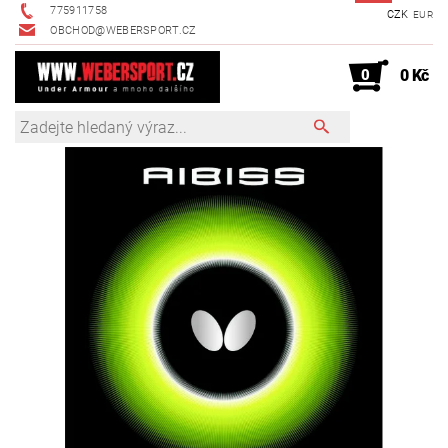
775911758
CZK
EUR
OBCHOD@WEBERSPORT.CZ
0
0 Kč