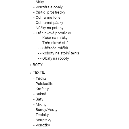
Síťky
Pouzdra a obaly
Čisticí prostředky
Ochranné fólie
Ochranné pásky
Nůžky na potahy
Tréninkové pomůcky
- Koše na míčky
- Tréninkové sítě
- Sběrače míčků
- Roboty na stolní tenis
- Obaly na roboty
BOTY
TEXTIL
Trička
Polokošile
Kraťasy
Sukně
Šaty
Mikiny
Bundy/Vesty
Tepláky
Soupravy
Ponožky