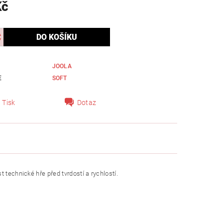
Kč
JOOLA
E
SOFT
Tisk
Dotaz
 technické hře před tvrdostí a rychlostí.