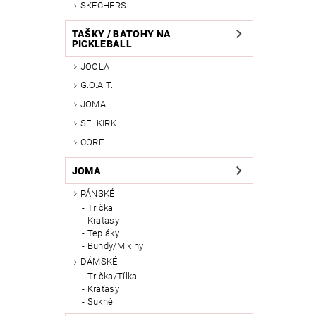
SKECHERS
TAŠKY / BATOHY NA
PICKLEBALL
JOOLA
G.O.A.T.
JOMA
SELKIRK
CORE
JOMA
PÁNSKÉ
Trička
Kraťasy
Tepláky
Bundy/Mikiny
DÁMSKÉ
Trička/Tílka
Kraťasy
Sukně