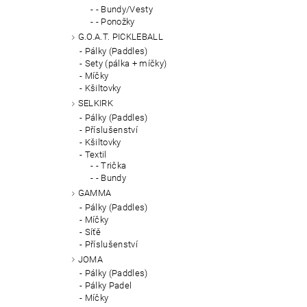
- Bundy/Vesty
- Ponožky
G.O.A.T. PICKLEBALL
Pálky (Paddles)
Sety (pálka + míčky)
Míčky
Kšiltovky
SELKIRK
Pálky (Paddles)
Příslušenství
Kšiltovky
Textil
- Trička
- Bundy
GAMMA
Pálky (Paddles)
Míčky
Síťě
Příslušenství
JOMA
Pálky (Paddles)
Pálky Padel
Míčky