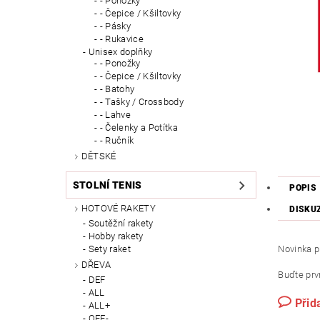
- Ponožky
- Čepice / Kšiltovky
- Pásky
- Rukavice
Unisex doplňky
- Ponožky
- Čepice / Kšiltovky
- Batohy
- Tašky / Crossbody
- Lahve
- Čelenky a Potítka
- Ručník
DĚTSKÉ
STOLNÍ TENIS
POPIS
HOTOVÉ RAKETY
DISKU
Soutěžní rakety
Hobby rakety
Sety raket
Novinka pr
DŘEVA
Buďte prvn
DEF
ALL
Přid
ALL+
OFF-