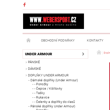
OBCHODNÍ PODMÍNKY
KONTAKTY
NAPIŠTE NÁM
MOJE OBJEDNÁVKA
Stoln
UNDER ARMOUR
PÁNSKÉ
DÁMSKÉ
DOPLŇKY UNDER ARMOUR
Dámské doplňky (Under Armour)
- Ponožky
- Čepice / Kšiltovky
- Tašky
- Rukavice
- Čelenky a doplňky do vlasů
Pánské doplňky Under Armour)