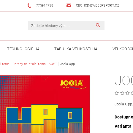
775911758
OBCHOD@WEBERSPORT.CZ
TECHNOLOGIE UA
TABULKA VELIKOSTÍ UA
VELKOOBC
í tenis
Potahy na stolní tenis
SOFT
Joola Upp
JO
Joola Upp
Dostupno
Varianta