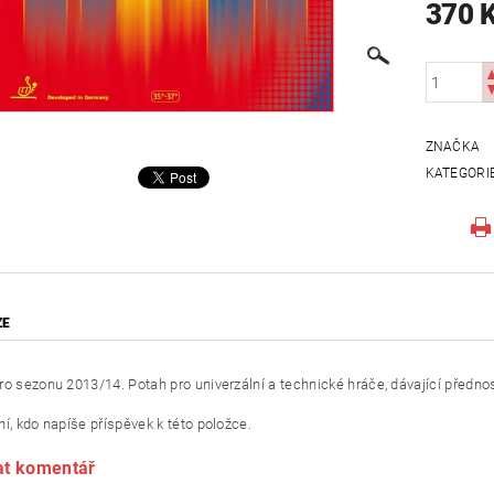
370 
ZNAČKA
KATEGORI
ZE
o sezonu 2013/14. Potah pro univerzální a technické hráče, dávající přednost
í, kdo napíše příspěvek k této položce.
at komentář