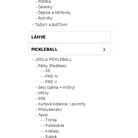
Potítka
Čelenky
Čepice a kšiltovky
Ručníky
TAŠKY A BATOHY
LÁHVE
PICKLEBALL
JOOLA PICKLEBALL
Pálky (Paddles)
- 3S
- PRO IV
- PRO V
Sety (pálka + míčky)
Míčky
Síťě
Kurtové koberce / povrchy
Příslušenství
Textil
- Trička
- Polokošile
- Kraťasy
- Sukně