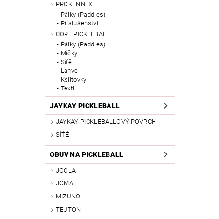
PROKENNEX
Pálky (Paddles)
Příslušenství
CORE PICKLEBALL
Pálky (Paddles)
Míčky
Síťě
Láhve
Kšiltovky
Textil
JAYKAY PICKLEBALL
JAYKAY PICKLEBALLOVÝ POVRCH
SÍŤĚ
OBUV NA PICKLEBALL
JOOLA
JOMA
MIZUNO
TEUTON