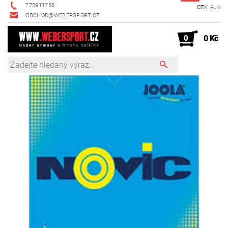
775911758
CZK
EUR
OBCHOD@WEBERSPORT.CZ
0
0 Kč