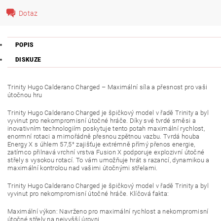
Dotaz
POPIS
DISKUZE
Trinity Hugo Calderano Charged – Maximální síla a přesnost pro vaši
útočnou hru
Trinity Hugo Calderano Charged je špičkový model v řadě Trinity a byl
vyvinut pro nekompromisní útočné hráče. Díky své tvrdé směsi a
inovativním technologiím poskytuje tento potah maximální rychlost,
enormní rotaci a mimořádně přesnou zpětnou vazbu. Tvrdá houba
Energy X s úhlem 57,5° zajišťuje extrémně přímý přenos energie,
zatímco přilnavá vrchní vrstva Fusion X podporuje explozivní útočné
střely s vysokou rotací. To vám umožňuje hrát s razancí, dynamikou a
maximální kontrolou nad vašimi útočnými střelami.
Trinity Hugo Calderano Charged je špičkový model v řadě Trinity a byl
vyvinut pro nekompromisní útočné hráče. Klíčová fakta:
Maximální výkon: Navrženo pro maximální rychlost a nekompromisní
útočné střely na nejvyšší úrovni