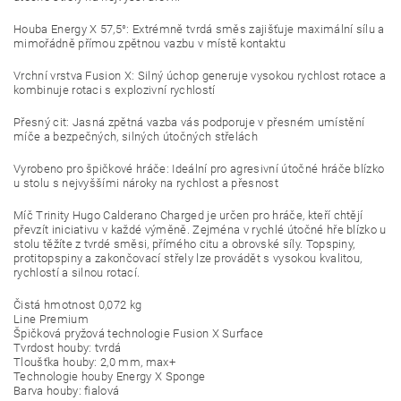
Houba Energy X 57,5°: Extrémně tvrdá směs zajišťuje maximální sílu a
mimořádně přímou zpětnou vazbu v místě kontaktu
Vrchní vrstva Fusion X: Silný úchop generuje vysokou rychlost rotace a
kombinuje rotaci s explozivní rychlostí
Přesný cit: Jasná zpětná vazba vás podporuje v přesném umístění
míče a bezpečných, silných útočných střelách
Vyrobeno pro špičkové hráče: Ideální pro agresivní útočné hráče blízko
u stolu s nejvyššími nároky na rychlost a přesnost
Míč Trinity Hugo Calderano Charged je určen pro hráče, kteří chtějí
převzít iniciativu v každé výměně. Zejména v rychlé útočné hře blízko u
stolu těžíte z tvrdé směsi, přímého citu a obrovské síly. Topspiny,
protitopspiny a zakončovací střely lze provádět s vysokou kvalitou,
rychlostí a silnou rotací.
Čistá hmotnost 0,072 kg
Line Premium
Špičková pryžová technologie Fusion X Surface
Tvrdost houby: tvrdá
Tloušťka houby: 2,0 mm, max+
Technologie houby Energy X Sponge
Barva houby: fialová