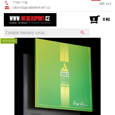
775911758
CZK
EUR
OBCHOD@WEBERSPORT.CZ
0
0 Kč
NOVINKA