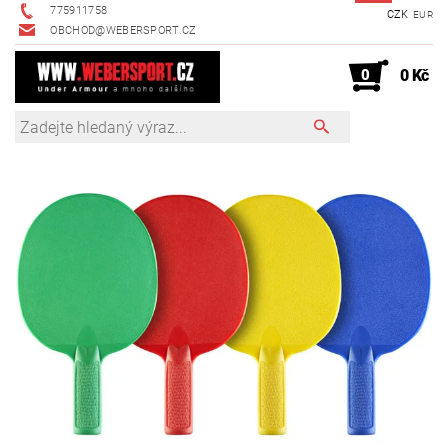
775911758
CZK
EUR
OBCHOD@WEBERSPORT.CZ
0
0 Kč