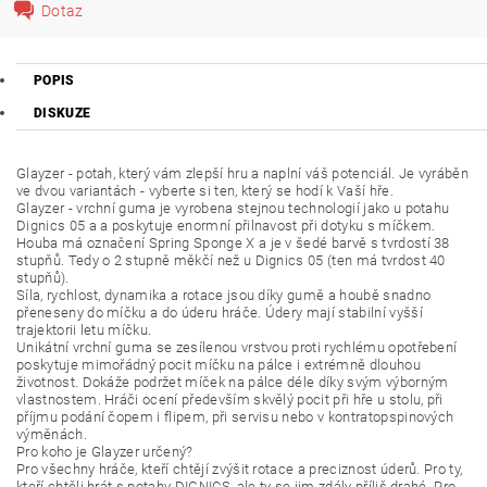
Dotaz
POPIS
DISKUZE
Glayzer - potah, který vám zlepší hru a naplní váš potenciál. Je vyráběn
ve dvou variantách - vyberte si ten, který se hodí k Vaší hře.
Glayzer - vrchní guma je vyrobena stejnou technologií jako u potahu
Dignics 05 a a poskytuje enormní přilnavost při dotyku s míčkem.
Houba má označení Spring Sponge X a je v šedé barvě s tvrdostí 38
stupňů. Tedy o 2 stupně měkčí než u Dignics 05 (ten má tvrdost 40
stupňů).
Síla, rychlost, dynamika a rotace jsou díky gumě a houbě snadno
přeneseny do míčku a do úderu hráče. Údery mají stabilní vyšší
trajektorii letu míčku.
Unikátní vrchní guma se zesílenou vrstvou proti rychlému opotřebení
poskytuje mimořádný pocit míčku na pálce i extrémně dlouhou
životnost. Dokáže podržet míček na pálce déle díky svým výborným
vlastnostem. Hráči ocení především skvělý pocit při hře u stolu, při
příjmu podání čopem i flipem, při servisu nebo v kontratopspinových
výměnách.
Pro koho je Glayzer určený?
Pro všechny hráče, kteří chtějí zvýšit rotace a preciznost úderů. Pro ty,
kteří chtěli hrát s potahy DIGNICS, ale ty se jim zdály příliš drahé. Pro