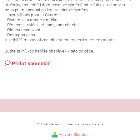
útočníky, kteří chtějí dominovat ve výměně od začátku - od servisu
nebo příjmu podání po kontraspinové výměny.
Hlavní výhody potahu Glayzer:
- Dynamika a rotace v míčku
- Přesnost - míček letí tam, kam chcete
- Dlouhá trvanlivost
- Dostupná cena
V nejbližším období zde přineseme recenzi s testem potahu.
Buďte první, kdo napíše příspěvek k této položce.
Přidat komentář
2026 © Webersport, všechna práva vyhrazena
Vytvořil Shoptet