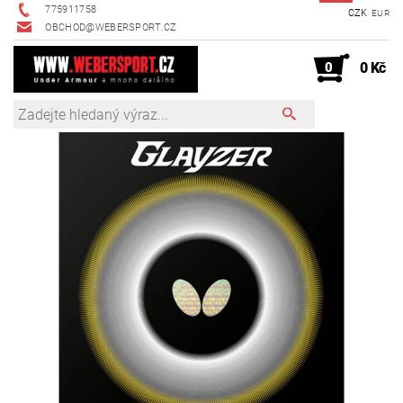
775911758
CZK
EUR
OBCHOD@WEBERSPORT.CZ
0
0 Kč