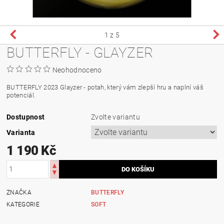
1
z 5
BUTTERFLY - GLAYZER
Neohodnoceno
BUTTERFLY 2023 Glayzer - potah, který vám zlepší hru a naplní váš
potenciál.
Dostupnost
Zvolte variantu
Varianta
1 190 Kč
ZNAČKA
BUTTERFLY
KATEGORIE
SOFT