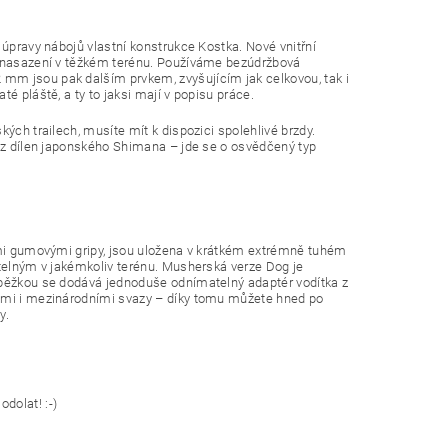
 úpravy nábojů vlastní konstrukce Kostka. Nové vnitřní
mu nasazení v těžkém terénu. Používáme bezúdržbová
mm jsou pak dalším prvkem, zvyšujícím jak celkovou, tak i
é pláště, a ty to jaksi mají v popisu práce.
ých trailech, musíte mít k dispozici spolehlivé brzdy.
í z dílen japonského Shimana – jde se o osvědčený typ
vými gumovými gripy, jsou uložena v krátkém extrémně tuhém
atelným v jakémkoliv terénu. Musherská verze Dog je
loběžkou se dodává jednoduše odnímatelný adaptér vodítka z
kými i mezinárodními svazy – díky tomu můžete hned po
y.
dolat! :-)