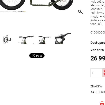
Koloběžka 
ale model,
Monster. T
naší firmy
model – Ko
jízdu s va
tahounů.
01000000
Dostupno
Varianta
26 9
ZNAČKA
KATEGORI