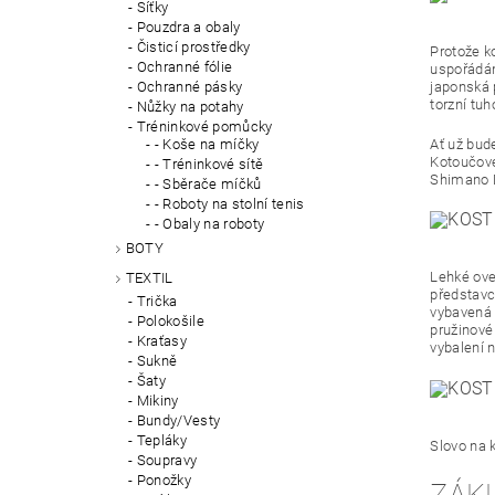
Síťky
Pouzdra a obaly
Čisticí prostředky
Protože k
Ochranné fólie
uspořádán
japonská 
Ochranné pásky
torzní tuh
Nůžky na potahy
Tréninkové pomůcky
Ať už bud
- Koše na míčky
Kotoučové
- Tréninkové sítě
Shimano 
- Sběrače míčků
- Roboty na stolní tenis
- Obaly na roboty
BOTY
Lehké ove
TEXTIL
představc
Trička
vybavená 
Polokošile
pružinové
Kraťasy
vybalení 
Sukně
Šaty
Mikiny
Bundy/Vesty
Tepláky
Slovo na 
Soupravy
Ponožky