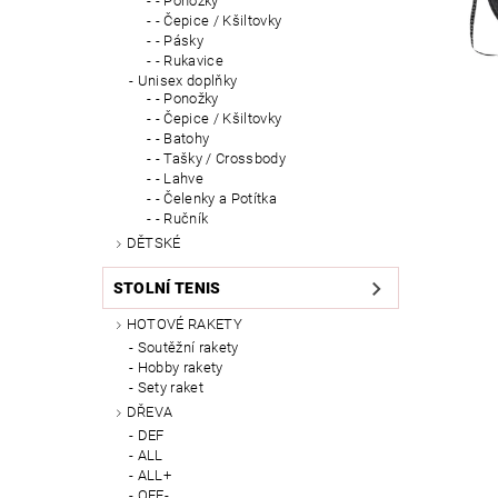
- Ponožky
- Čepice / Kšiltovky
- Pásky
- Rukavice
Unisex doplňky
- Ponožky
- Čepice / Kšiltovky
- Batohy
- Tašky / Crossbody
- Lahve
- Čelenky a Potítka
- Ručník
DĚTSKÉ
STOLNÍ TENIS
HOTOVÉ RAKETY
Soutěžní rakety
Hobby rakety
Sety raket
DŘEVA
DEF
ALL
ALL+
OFF-