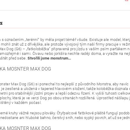
ZE
 s označením „terénní“ by měla projet téměř všude. Existuje ale model, kte
 mohli znát už z dřívějška, ale protože vývojový tým naší firmy pracuje v 
ax Dog (G6) – „fatkoloběžka“ připravená pro jízdu s vaším psím parťákem ne
ozřejmě i sami. Čivavu nebo jorkšíra nechte raději doma, a vyražte na nejbli
štět před sebe.
Stvořili jsme monstrum…
nster Max Dog (G6) si ponechal to nejlepší z původního Monstra, aby navíc 
a je zesílená a uložená v tapered hlavovém složení, takže koloběžka doznala c
trii pro stabilnější jízdní projev a lepší odezvu řízení. K vyšší tuhosti celk
plochy, která je ve verzi Dog po obou stranách rozšířená. Uprostřed nášlapu j
ajištěný v každém počasí.
erné kruhy vážně nejsou plováky. Čtyřpalcové fatbikové pláště fungují podobně
 nedostane ani hluboké bahno, čerstvý sníh, nebo sypký povrch, ať už se je