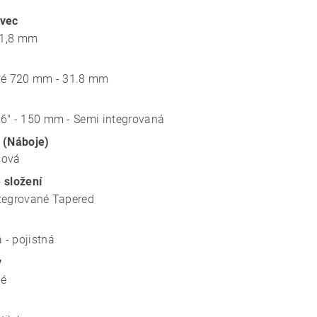
avec
1,8 mm
vé 720 mm - 31.8 mm
6" - 150 mm - Semi integrovaná
 (Náboje)
lová
 složení
tegrované Tapered
- pojistná
y
vé