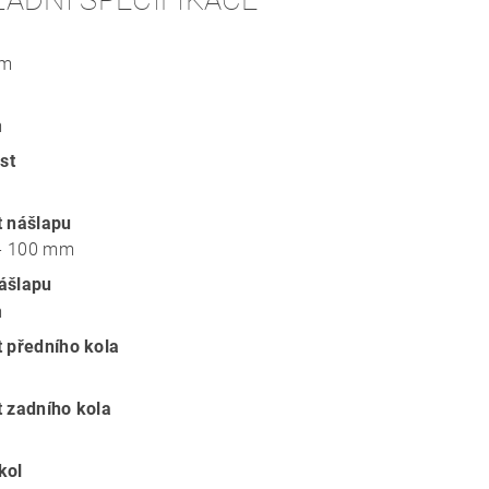
LADNÍ SPECIFIKACE
mm
m
st
t nášlapu
- 100 mm
ášlapu
m
t předního kola
t zadního kola
kol