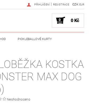
|
CZK
PŘIHLÁŠENÍ
REGISTRACE
EUR
0
0 Kč
HOD
PICKLEBALLOVÉ KURTY
LOBĚŽKA KOSTKA
NSTER MAX DOG
)
Neohodnoceno