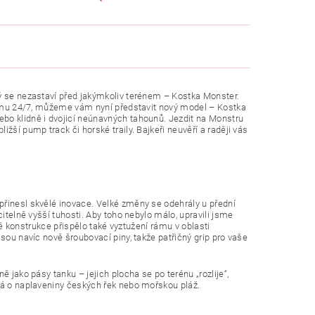
rý se nezastaví před jakýmkoliv terénem – Kostka Monster.
režimu 24/7, můžeme vám nyní představit nový model – Kostka
bo klidně i dvojicí neúnavných tahounů. Jezdit na Monstru
žší pump track či horské traily. Bajkeři neuvěří a raději vás
přinesl skvělé inovace. Velké změny se odehrály u přední
itelně vyšší tuhosti. Aby toho nebylo málo, upravili jsme
ové konstrukce přispělo také vyztužení rámu v oblasti
sou navíc nově šroubovací piny, takže patřičný grip pro vaše
 jako pásy tanku – jejich plocha se po terénu „rozlije“,
dná o naplaveniny českých řek nebo mořskou pláž.