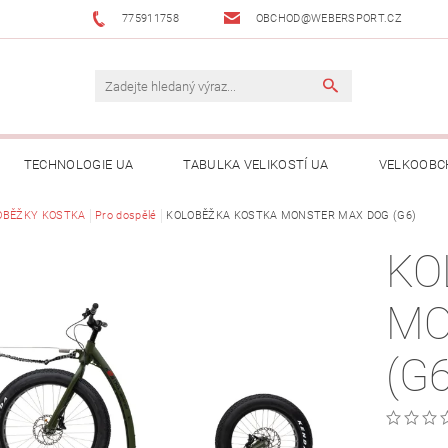
775911758
OBCHOD@WEBERSPORT.CZ
TECHNOLOGIE UA
TABULKA VELIKOSTÍ UA
VELKOOBC
OBĚŽKY KOSTKA
Pro dospělé
KOLOBĚŽKA KOSTKA MONSTER MAX DOG (G6)
KO
MO
(G6