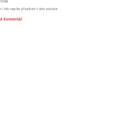
tilek
í, kdo napíše příspěvek k této položce.
at komentář