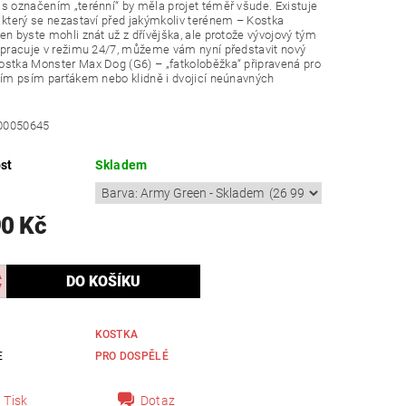
s označením „terénní“ by měla projet téměř všude. Existuje
 který se nezastaví před jakýmkoliv terénem – Kostka
en byste mohli znát už z dřívějška, ale protože vývojový tým
 pracuje v režimu 24/7, můžeme vám nyní představit nový
stka Monster Max Dog (G6) – „fatkoloběžka“ připravená pro
ším psím parťákem nebo klidně i dvojicí neúnavných
00050645
st
Skladem
90 Kč
KOSTKA
E
PRO DOSPĚLÉ
Tisk
Dotaz