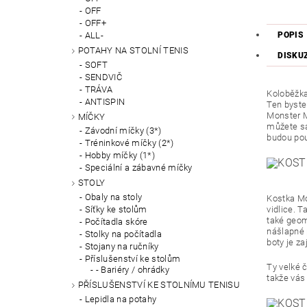
OFF
OFF+
ALL-
POPIS
POTAHY NA STOLNÍ TENIS
DISKU
SOFT
SENDVIČ
TRÁVA
Koloběžka
ANTISPIN
Ten byste
Monster M
MÍČKY
můžete sam
Závodní míčky (3*)
budou pou
Tréninkové míčky (2*)
Hobby míčky (1*)
Speciální a zábavné míčky
STOLY
Obaly na stoly
Kostka Mo
vidlice. T
Síťky ke stolům
také geome
Počítadla skóre
nášlapné 
Stolky na počítadla
boty je z
Stojany na ručníky
Příslušenství ke stolům
Ty velké č
- Bariéry / ohrádky
takže vás
PŘÍSLUŠENSTVÍ KE STOLNÍMU TENISU
Lepidla na potahy