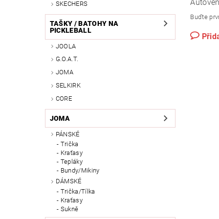
Autoven
SKECHERS
Buďte prvn
TAŠKY / BATOHY NA
PICKLEBALL
Přid
JOOLA
G.O.A.T.
JOMA
SELKIRK
CORE
JOMA
PÁNSKÉ
Trička
Kraťasy
Tepláky
Bundy/Mikiny
DÁMSKÉ
Trička/Tílka
Kraťasy
Sukně