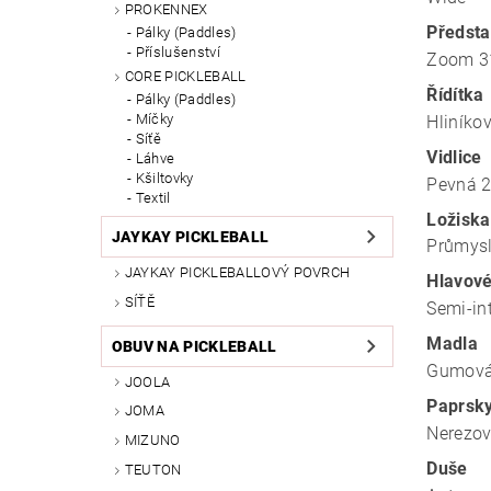
PROKENNEX
Předst
Pálky (Paddles)
Příslušenství
Zoom 3
CORE PICKLEBALL
Řídítka
Pálky (Paddles)
Míčky
Hliníko
Síťě
Vidlice
Láhve
Kšiltovky
Pevná 2
Textil
Ložiska
JAYKAY PICKLEBALL
Průmys
JAYKAY PICKLEBALLOVÝ POVRCH
Hlavové
SÍŤĚ
Semi-in
Madla
OBUV NA PICKLEBALL
Gumová 
JOOLA
Paprsk
JOMA
Nerezo
MIZUNO
Duše
TEUTON