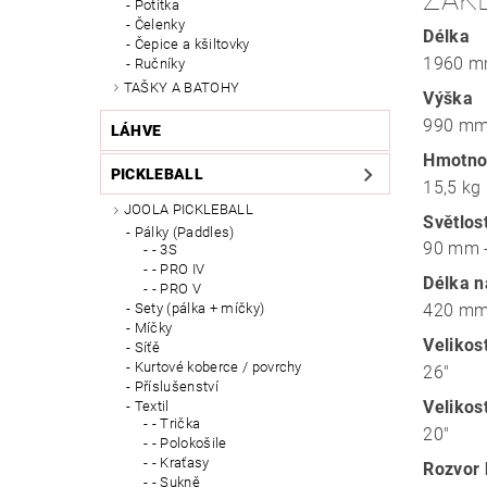
ZÁK
Potítka
Čelenky
Délka
Čepice a kšiltovky
1960 
Ručníky
TAŠKY A BATOHY
Výška
990 m
LÁHVE
Hmotno
PICKLEBALL
15,5 kg
JOOLA PICKLEBALL
Světlos
Pálky (Paddles)
90 mm 
- 3S
- PRO IV
Délka n
- PRO V
420 m
Sety (pálka + míčky)
Míčky
Velikos
Síťě
Kurtové koberce / povrchy
26"
Příslušenství
Velikos
Textil
- Trička
20"
- Polokošile
- Kraťasy
Rozvor 
- Sukně