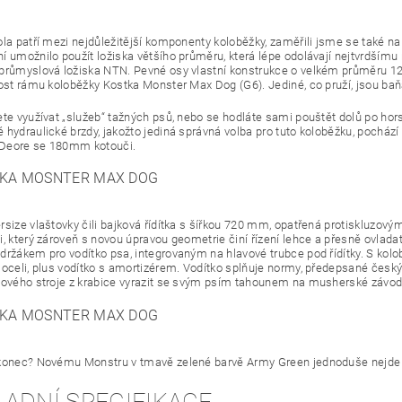
ola patří mezi nejdůležitější komponenty koloběžky, zaměřili jsme se také na
í umožnilo použít ložiska většího průměru, která lépe odolávají nejtvrdší
průmyslová ložiska NTN. Pevné osy vlastní konstrukce o velkém průměru 12 
ost rámu koloběžky Kostka Monster Max Dog (G6). Jediné, co pruží, jsou baňat
ete využívat „služeb“ tažných psů, nebo se hodláte sami pouštět dolů po horsk
 hydraulické brzdy, jakožto jediná správná volba pro tuto koloběžku, pocház
Deore se 180mm kotouči.
rsize vlaštovky čili bajková řídítka s šířkou 720 mm, opatřená protiskluzo
i, který zároveň s novou úpravou geometrie činí řízení lehce a přesně ovlad
držákem pro vodítko psa, integrovaným na hlavové trubce pod řídítky. S ko
 oceli, plus vodítko s amortizérem. Vodítko splňuje normy, předepsané čes
nového stroje z krabice vyrazit se svým psím tahounem na musherské závod
konec? Novému Monstru v tmavě zelené barvě Army Green jednoduše nejde o