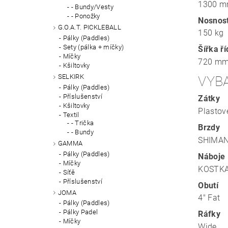
1300 
- Bundy/Vesty
- Ponožky
Nosnos
G.O.A.T. PICKLEBALL
150 kg
Pálky (Paddles)
Sety (pálka + míčky)
Šířka ří
Míčky
720 m
Kšiltovky
SELKIRK
VYB
Pálky (Paddles)
Příslušenství
Zátky
Kšiltovky
Plastov
Textil
- Trička
Brzdy
- Bundy
SHIMA
GAMMA
Pálky (Paddles)
Náboje
Míčky
KOSTKA
Síťě
Příslušenství
Obutí
JOMA
4" Fat
Pálky (Paddles)
Pálky Padel
Ráfky
Míčky
Wide