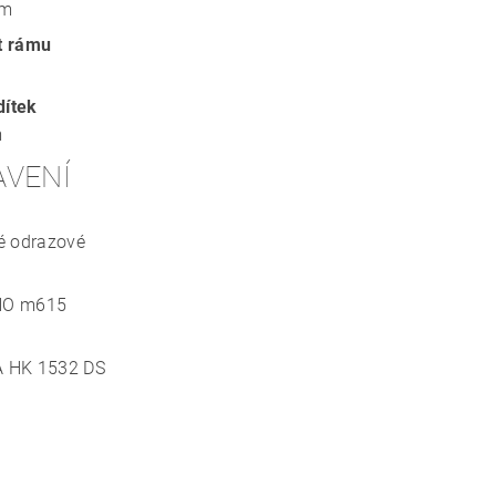
mm
t rámu
dítek
m
AVENÍ
é odrazové
NO m615
 HK 1532 DS