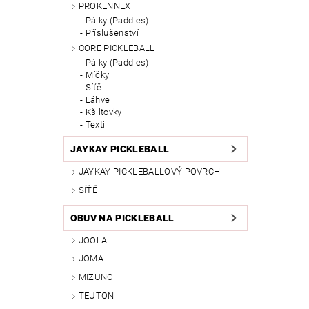
PROKENNEX
Pálky (Paddles)
Příslušenství
CORE PICKLEBALL
Pálky (Paddles)
Míčky
Síťě
Láhve
Kšiltovky
Textil
JAYKAY PICKLEBALL
JAYKAY PICKLEBALLOVÝ POVRCH
SÍŤĚ
OBUV NA PICKLEBALL
JOOLA
JOMA
MIZUNO
TEUTON