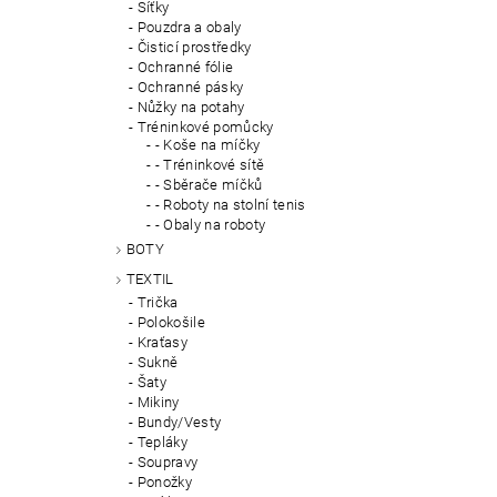
Síťky
Pouzdra a obaly
Čisticí prostředky
Ochranné fólie
Ochranné pásky
Nůžky na potahy
Tréninkové pomůcky
- Koše na míčky
- Tréninkové sítě
- Sběrače míčků
- Roboty na stolní tenis
- Obaly na roboty
BOTY
TEXTIL
Trička
Polokošile
Kraťasy
Sukně
Šaty
Mikiny
Bundy/Vesty
Tepláky
Soupravy
Ponožky