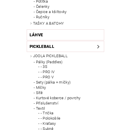
Potítka
Čelenky
Čepice a kšiltovky
Ručníky
TAŠKY A BATOHY
LÁHVE
PICKLEBALL
JOOLA PICKLEBALL
Pálky (Paddles)
- 3S
- PRO IV
- PRO V
Sety (pálka + míčky)
Míčky
Síťě
Kurtové koberce / povrchy
Příslušenství
Textil
- Trička
- Polokošile
- Kraťasy
- Sukně