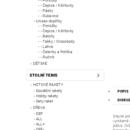
- Ponožky
- Čepice / Kšiltovky
- Pásky
- Rukavice
Unisex doplňky
- Ponožky
- Čepice / Kšiltovky
- Batohy
- Tašky / Crossbody
- Lahve
- Čelenky a Potítka
- Ručník
DĚTSKÉ
STOLNÍ TENIS
HOTOVÉ RAKETY
Soutěžní rakety
POPIS
Hobby rakety
DISKU
Sety raket
DŘEVA
DEF
Stejné pr
ALL
vyrobené 
ALL+
pálce. Dr
OFF-