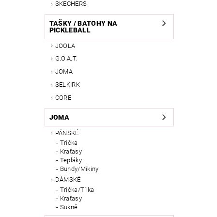
SKECHERS
TAŠKY / BATOHY NA
PICKLEBALL
JOOLA
G.O.A.T.
JOMA
SELKIRK
CORE
JOMA
PÁNSKÉ
Trička
Kraťasy
Tepláky
Bundy/Mikiny
DÁMSKÉ
Trička/Tílka
Kraťasy
Sukně