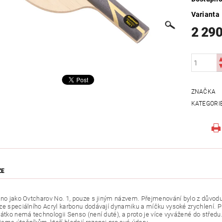
Varianta
2 290
ZNAČKA
KATEGORI
ZE
kno jako Ovtcharov No. 1, pouze s jiným názvem. Přejmenování bylo z důvo
ze speciálního Acryl karbonu dodávají dynamiku a míčku vysoké zrychlení. 
žátko nemá technologii Senso (není duté), a proto je více vyvážené do středu