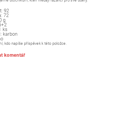
eme útočníkům, kteří hledají razanci pro své údery.
t:
92
:
72
0 g
5+2
1 ks
:
karbon
no
í, kdo napíše příspěvek k této položce.
at komentář