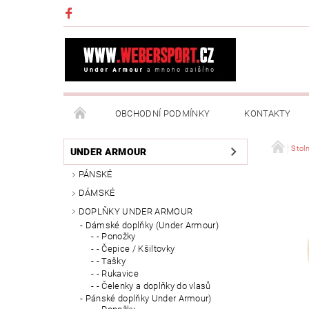
OBCHODNÍ PODMÍNKY
KONTAKTY
NAPIŠTE NÁM
MOJE OBJEDNÁVKA
Stoln
UNDER ARMOUR
PÁNSKÉ
DÁMSKÉ
DOPLŇKY UNDER ARMOUR
Dámské doplňky (Under Armour)
- Ponožky
- Čepice / Kšiltovky
- Tašky
- Rukavice
- Čelenky a doplňky do vlasů
Pánské doplňky Under Armour)