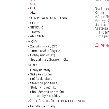
Doporučuj
OFF
OFF+
Rychlos
Kontrola
ALL-
Váha:
9
POTAHY NA STOLNÍ TENIS
Vrstvy:
SOFT
Balení:
SENDVIČ
Materiál
TRÁVA
ITTF:
a
ANTISPIN
Buďte prvn
MÍČKY
Přid
Závodní míčky (3*)
Tréninkové míčky (2*)
Hobby míčky (1*)
Speciální a zábavné míčky
STOLY
Obaly na stoly
Síťky ke stolům
Počítadla skóre
Stolky na počítadla
Stojany na ručníky
Příslušenství ke stolům
- Bariéry / ohrádky
PŘÍSLUŠENSTVÍ KE STOLNÍMU TENISU
Lepidla na potahy