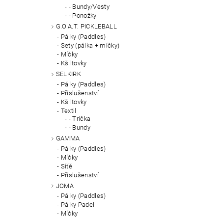
- Bundy/Vesty
- Ponožky
G.O.A.T. PICKLEBALL
Pálky (Paddles)
Sety (pálka + míčky)
Míčky
Kšiltovky
SELKIRK
Pálky (Paddles)
Příslušenství
Kšiltovky
Textil
- Trička
- Bundy
GAMMA
Pálky (Paddles)
Míčky
Síťě
Příslušenství
JOMA
Pálky (Paddles)
Pálky Padel
Míčky