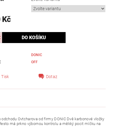
 Kč
DONIC
E
OFF
Tisk
Dotaz
du odchodu Ovtcharova od firmy DONIC Dvě karbonové vložky
Přesto má prkno výbornou kontrolu a měkký pocit míčku na
.