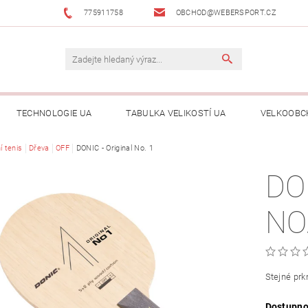
775911758
OBCHOD@WEBERSPORT.CZ
TECHNOLOGIE UA
TABULKA VELIKOSTÍ UA
VELKOOBC
í tenis
Dřeva
OFF
DONIC - Original No. 1
DO
NO.
Stejné prk
Dostupno