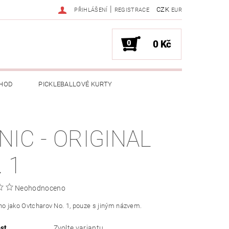
|
CZK
PŘIHLÁŠENÍ
REGISTRACE
EUR
0
0 Kč
HOD
PICKLEBALLOVÉ KURTY
NIC - ORIGINAL
 1
Neohodnoceno
no jako Ovtcharov No. 1, pouze s jiným názvem.
st
Zvolte variantu