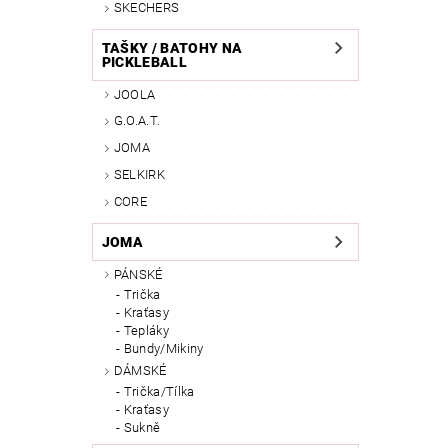
SKECHERS
TAŠKY / BATOHY NA
PICKLEBALL
JOOLA
G.O.A.T.
JOMA
SELKIRK
CORE
JOMA
PÁNSKÉ
Trička
Kraťasy
Tepláky
Bundy/Mikiny
DÁMSKÉ
Trička/Tílka
Kraťasy
Sukně