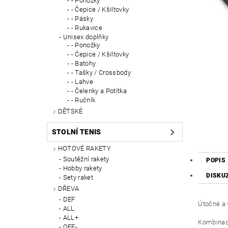
- Ponožky
- Čepice / Kšiltovky
- Pásky
- Rukavice
Unisex doplňky
- Ponožky
- Čepice / Kšiltovky
- Batohy
- Tašky / Crossbody
- Lahve
- Čelenky a Potítka
- Ručník
DĚTSKÉ
STOLNÍ TENIS
HOTOVÉ RAKETY
Soutěžní rakety
POPIS
Hobby rakety
DISKU
Sety raket
DŘEVA
DEF
Útočné a 
ALL
ALL+
Kombinací 
OFF-