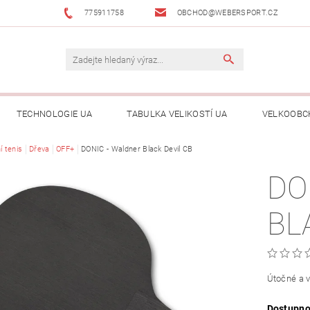
775911758
OBCHOD@WEBERSPORT.CZ
TECHNOLOGIE UA
TABULKA VELIKOSTÍ UA
VELKOOBC
í tenis
Dřeva
OFF+
DONIC - Waldner Black Devil CB
DO
BL
Útočné a v
Dostupno