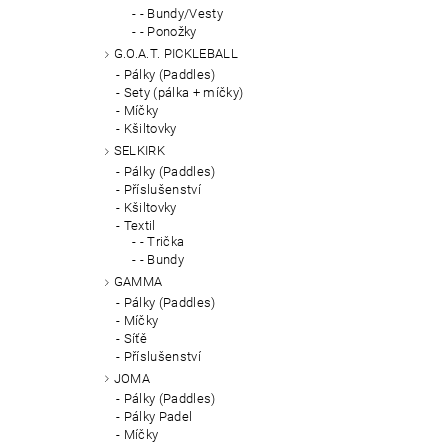
- Bundy/Vesty
- Ponožky
G.O.A.T. PICKLEBALL
Pálky (Paddles)
Sety (pálka + míčky)
Míčky
Kšiltovky
SELKIRK
Pálky (Paddles)
Příslušenství
Kšiltovky
Textil
- Trička
- Bundy
GAMMA
Pálky (Paddles)
Míčky
Síťě
Příslušenství
JOMA
Pálky (Paddles)
Pálky Padel
Míčky