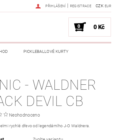
|
CZK
PŘIHLÁŠENÍ
REGISTRACE
EUR
0
0 Kč
HOD
PICKLEBALLOVÉ KURTY
NIC - WALDNER
ACK DEVIL CB
Neohodnoceno
elmi rychlé dřevo od legendárního J-O Waldnera.
st
Zvolte variantu