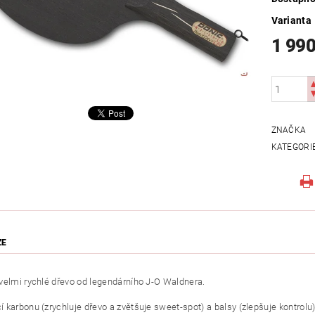
Varianta
1 990
ZNAČKA
KATEGORI
ZE
velmi rychlé dřevo od legendárního J-O Waldnera.
karbonu (zrychluje dřevo a zvětšuje sweet-spot) a balsy (zlepšuje kontrolu) 