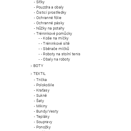
Síťky
Pouzdra a obaly
Čisticí prostředky
Ochranné fólie
Ochranné pásky
Nůžky na potahy
Tréninkové pomůcky
- Koše na míčky
- Tréninkové sítě
- Sběrače míčků
- Roboty na stolní tenis
- Obaly na roboty
BOTY
TEXTIL
Trička
Polokošile
Kraťasy
Sukně
Šaty
Mikiny
Bundy/Vesty
Tepláky
Soupravy
Ponožky