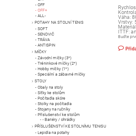
OFF
Rychlos
OFF+
Kontrola
ALL-
Váha:
8
Vrstvy:
POTAHY NA STOLNÍ TENIS
Materiál
SOFT
ITTF:
a
SENDVIČ
Buďte prvn
TRÁVA
ANTISPIN
Přid
MÍČKY
Závodní míčky (3*)
Tréninkové míčky (2*)
Hobby míčky (1*)
Speciální a zábavné míčky
STOLY
Obaly na stoly
Síťky ke stolům
Počítadla skóre
Stolky na počítadla
Stojany na ručníky
Příslušenství ke stolům
- Bariéry / ohrádky
PŘÍSLUŠENSTVÍ KE STOLNÍMU TENISU
Lepidla na potahy