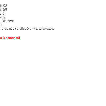
t:
98
:
59
0 g
5+2
:
karbon
no
í, kdo napíše příspěvek k této položce.
at komentář