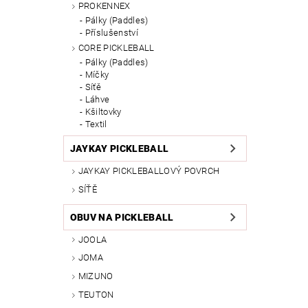
PROKENNEX
Pálky (Paddles)
Příslušenství
CORE PICKLEBALL
Pálky (Paddles)
Míčky
Síťě
Láhve
Kšiltovky
Textil
JAYKAY PICKLEBALL
JAYKAY PICKLEBALLOVÝ POVRCH
SÍŤĚ
OBUV NA PICKLEBALL
JOOLA
JOMA
MIZUNO
TEUTON