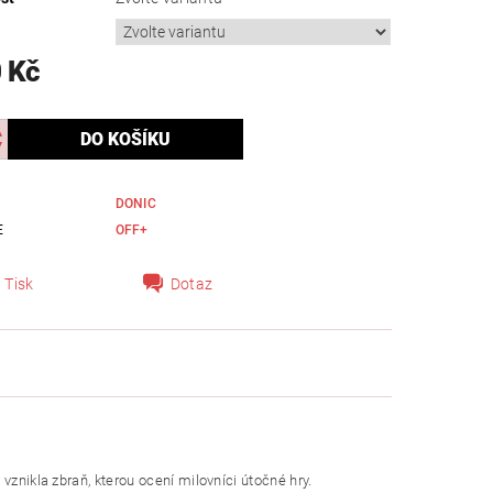
 Kč
DONIC
E
OFF+
Tisk
Dotaz
vznikla zbraň, kterou ocení milovníci útočné hry.