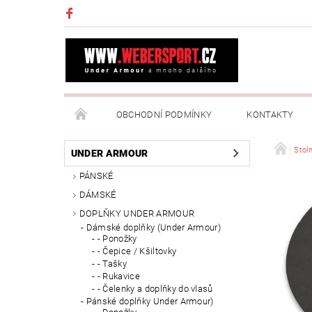
OBCHODNÍ PODMÍNKY
KONTAKTY
NAPIŠTE NÁM
MOJE OBJEDNÁVKA
Stoln
UNDER ARMOUR
PÁNSKÉ
DÁMSKÉ
DOPLŇKY UNDER ARMOUR
Dámské doplňky (Under Armour)
- Ponožky
- Čepice / Kšiltovky
- Tašky
- Rukavice
- Čelenky a doplňky do vlasů
Pánské doplňky Under Armour)