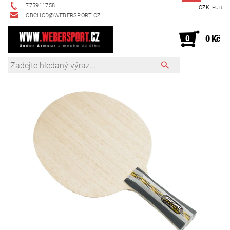
775911758
CZK
EUR
OBCHOD@WEBERSPORT.CZ
0
0 Kč