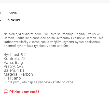
POPIS
DISKUZE
Nejrychlejší prkno ze série Exclusive se jmenuje Original Exclusive
Carbon. Jedná se o nástupce prkna Ovtcharov Exclusive Carbon. Dvě
karbonové vložky v kombinaci s vnějšími dýhami Ayous poskytnou
enormní dynamiku a rychlost Vašim úderům.
Rychlost:
92
Kontrola:
73
Váha:
85 g
Vrstvy:
5+2
Balení:
1 ks
Materiál:
karbon
ITTF:
ano
Buďte první, kdo napíše příspěvek k této položce.
Přidat komentář