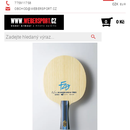
775911758
CZK
EUR
OBCHOD@WEBERSPORT.CZ
0
0 Kč