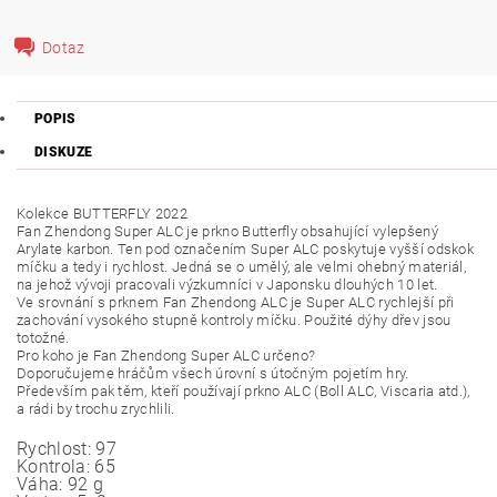
Dotaz
POPIS
DISKUZE
Kolekce BUTTERFLY 2022
Fan Zhendong Super ALC je prkno Butterfly obsahující vylepšený
Arylate karbon. Ten pod označením Super ALC poskytuje vyšší odskok
míčku a tedy i rychlost. Jedná se o umělý, ale velmi ohebný materiál,
na jehož vývoji pracovali výzkumníci v Japonsku dlouhých 10 let.
Ve srovnání s prknem Fan Zhendong ALC je Super ALC rychlejší při
zachování vysokého stupně kontroly míčku. Použité dýhy dřev jsou
totožné.
Pro koho je Fan Zhendong Super ALC určeno?
Doporučujeme hráčům všech úrovní s útočným pojetím hry.
Především pak těm, kteří používají prkno ALC (Boll ALC, Viscaria atd.),
a rádi by trochu zrychlili.
Rychlost:
97
Kontrola:
65
Váha:
92 g