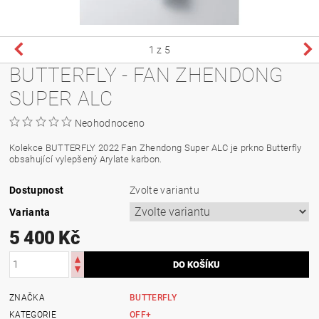
1
z 5
BUTTERFLY - FAN ZHENDONG
SUPER ALC
Neohodnoceno
Kolekce BUTTERFLY 2022 Fan Zhendong Super ALC je prkno Butterfly
obsahující vylepšený Arylate karbon.
Dostupnost
Zvolte variantu
Varianta
5 400 Kč
ZNAČKA
BUTTERFLY
KATEGORIE
OFF+