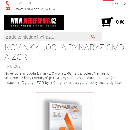
775911758
CZK
EUR
OBCHOD@WEBERSPORT.CZ
0
0 Kč
NOVINKY JOOLA DYNARYZ CMD
A ZGR
16.6.2021
Nové potahy Joola Dynaryz CMD a ZRG již v prodeji. Nejměkčí
variantou z řady Dynaryzů je CMD, vyniká svou kontrolu a skvělými
rotacemi. Dynaryz ZGR by měl byt více lepivý a vhodný pro tvrdý útok.