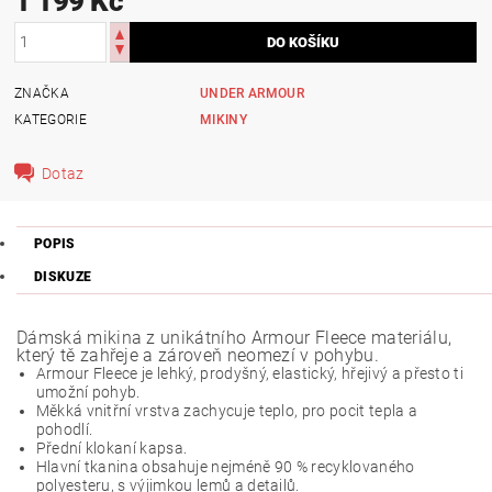
1 199 Kč
ZNAČKA
UNDER ARMOUR
KATEGORIE
MIKINY
Dotaz
POPIS
DISKUZE
Dámská mikina z unikátního Armour Fleece materiálu,
který tě zahřeje a zároveň neomezí v pohybu.
Armour Fleece je lehký, prodyšný, elastický, hřejivý a přesto ti
umožní pohyb.
Měkká vnitřní vrstva zachycuje teplo, pro pocit tepla a
pohodlí.
Přední klokaní kapsa.
Hlavní tkanina obsahuje nejméně 90 % recyklovaného
polyesteru, s výjimkou lemů a detailů.