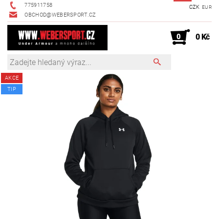
775911758
CZK
EUR
OBCHOD@WEBERSPORT.CZ
0
0 Kč
AKCE
TIP